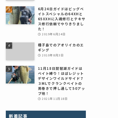
6月24日ガイドはビッグベ
イトスペシャルの64XHと
65XXHに入魂修行とテキサ
ス修行依頼でやりきりまし
た！
2019年6月24日
種子島でのアオリイカのエ
ギング
2010年8月3日
11月18日琵琶湖ガイドは
ベイト縛り！ほぼレジット
デザインワイルドサイド７
３MLでクランクベイトの
男巻きで押し通して50アッ
プ他！
2021年11月18日
新着記事