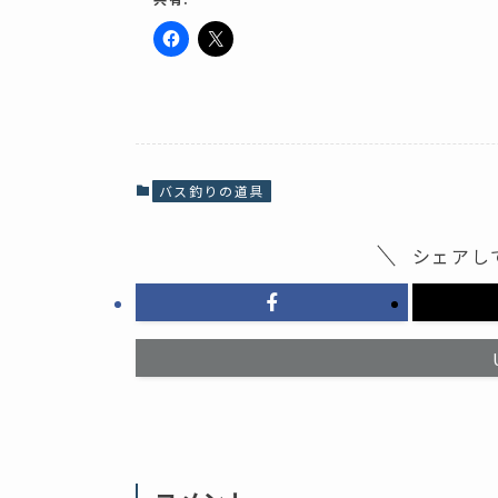
F
ク
a
リ
c
ッ
e
ク
b
し
o
て
o
X
k
で
で
共
共
有
バス釣りの道具
有
(
す
新
る
し
に
い
シェアし
は
ウ
ク
ィ
リ
ン
ッ
ド
ク
ウ
し
で
て
開
く
き
だ
ま
さ
す
い
)
(
新
し
い
ウ
ィ