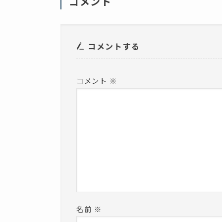
コメント
ン
ド
ウ
で
開
き
ま
コメントする
す
)
コメント
※
名前
※