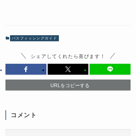
a
リ
c
ッ
e
ク
b
し
o
て
o
X
k
で
で
共
共
有
有
(
バスフィッシングガイド
す
新
る
し
に
い
は
ウ
シェアしてくれたら喜びます！
ク
ィ
リ
ン
ッ
ド
ク
ウ
し
で
て
開
く
き
だ
ま
URLをコピーする
さ
す
い
)
(
新
し
い
ウ
コメント
ィ
ン
ド
ウ
で
開