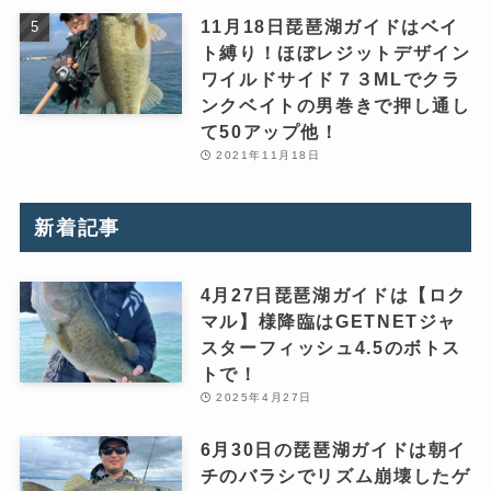
11月18日琵琶湖ガイドはベイ
ト縛り！ほぼレジットデザイン
ワイルドサイド７３MLでクラ
ンクベイトの男巻きで押し通し
て50アップ他！
2021年11月18日
新着記事
4月27日琵琶湖ガイドは【ロク
マル】様降臨はGETNETジャ
スターフィッシュ4.5のボトス
トで！
2025年4月27日
6月30日の琵琶湖ガイドは朝イ
チのバラシでリズム崩壊したゲ