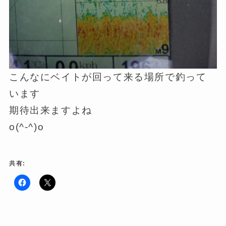
こんなにベイトが回って来る場所で釣って
います
期待出来ますよね
o(^-^)o
共有:
F
ク
a
リ
c
ッ
e
ク
b
し
o
て