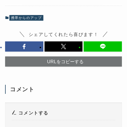
o
X
k
で
で
共
共
有
有
(
携帯からのアップ
す
新
る
し
に
い
は
ウ
シェアしてくれたら喜びます！
ク
ィ
リ
ン
ッ
ド
ク
ウ
し
で
て
開
く
き
だ
ま
URLをコピーする
さ
す
い
)
(
新
し
い
ウ
コメント
ィ
ン
ド
ウ
で
開
き
コメントする
ま
す
)