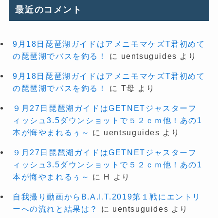
最近のコメント
9月18日琵琶湖ガイドはアメニモマケズT君初めて
の琵琶湖でバスを釣る！
に
uentsuguides
より
9月18日琵琶湖ガイドはアメニモマケズT君初めて
の琵琶湖でバスを釣る！
に
T母
より
９月27日琵琶湖ガイドはGETNETジャスターフ
ィッシュ3.5ダウンショットで５２ｃｍ他！あの1
本が悔やまれるぅ～
に
uentsuguides
より
９月27日琵琶湖ガイドはGETNETジャスターフ
ィッシュ3.5ダウンショットで５２ｃｍ他！あの1
本が悔やまれるぅ～
に
H
より
自我撮り動画からB.A.I.T.2019第１戦にエントリ
ーへの流れと結果は？
に
uentsuguides
より