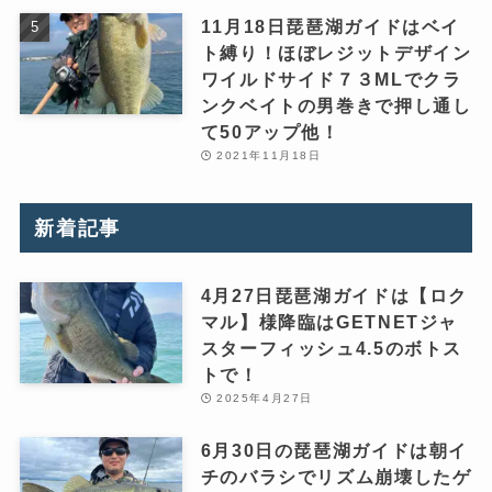
11月18日琵琶湖ガイドはベイ
ト縛り！ほぼレジットデザイン
ワイルドサイド７３MLでクラ
ンクベイトの男巻きで押し通し
て50アップ他！
2021年11月18日
新着記事
4月27日琵琶湖ガイドは【ロク
マル】様降臨はGETNETジャ
スターフィッシュ4.5のボトス
トで！
2025年4月27日
6月30日の琵琶湖ガイドは朝イ
チのバラシでリズム崩壊したゲ