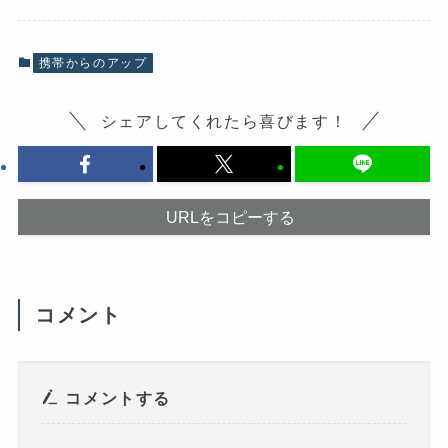
o
X
k
で
で
共
共
有
有
(
携帯からのアップ
す
新
る
し
に
い
は
ウ
シェアしてくれたら喜びます！
ク
ィ
リ
ン
ッ
ド
ク
ウ
し
で
て
開
く
き
だ
ま
URLをコピーする
さ
す
い
)
(
新
し
い
ウ
コメント
ィ
ン
ド
ウ
で
開
き
コメントする
ま
す
)