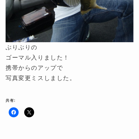
ぶりぶりの
ゴーマル入りました！
携帯からのアップで
写真変更ミスしました。
共有:
F
ク
a
リ
c
ッ
e
ク
b
し
o
て