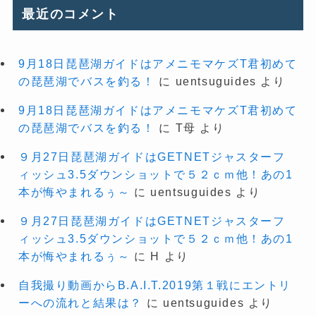
最近のコメント
9月18日琵琶湖ガイドはアメニモマケズT君初めて
の琵琶湖でバスを釣る！
に
uentsuguides
より
9月18日琵琶湖ガイドはアメニモマケズT君初めて
の琵琶湖でバスを釣る！
に
T母
より
９月27日琵琶湖ガイドはGETNETジャスターフ
ィッシュ3.5ダウンショットで５２ｃｍ他！あの1
本が悔やまれるぅ～
に
uentsuguides
より
９月27日琵琶湖ガイドはGETNETジャスターフ
ィッシュ3.5ダウンショットで５２ｃｍ他！あの1
本が悔やまれるぅ～
に
H
より
自我撮り動画からB.A.I.T.2019第１戦にエントリ
ーへの流れと結果は？
に
uentsuguides
より