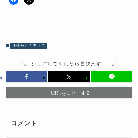
F
ク
a
リ
c
ッ
e
ク
b
し
o
て
o
X
k
で
で
共
共
有
有
(
携帯からのアップ
す
新
る
し
に
い
は
ウ
シェアしてくれたら喜びます！
ク
ィ
リ
ン
ッ
ド
ク
ウ
し
で
て
開
く
き
だ
ま
URLをコピーする
さ
す
い
)
(
新
し
い
ウ
コメント
ィ
ン
ド
ウ