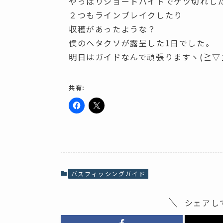
やっぱりショートバイトでケツ切れし
２つもラインブレイクしたり
収穫があったような？
僕のヘタクソが露呈した1日でした。
明日はガイドなんで頑張りますヽ(≧▽≦
共有:
F
ク
a
リ
c
ッ
e
ク
b
し
o
て
o
X
k
で
で
共
共
有
バスフィッシングガイド
有
(
す
新
る
し
に
い
シェアし
は
ウ
ク
ィ
リ
ン