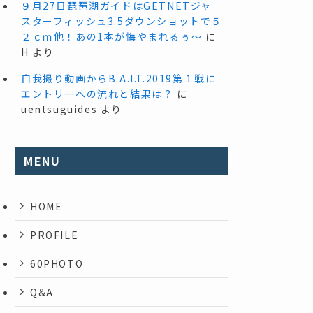
９月27日琵琶湖ガイドはGETNETジャ
スターフィッシュ3.5ダウンショットで５
２ｃｍ他！あの1本が悔やまれるぅ～
に
H
より
自我撮り動画からB.A.I.T.2019第１戦に
エントリーへの流れと結果は？
に
uentsuguides
より
MENU
HOME
PROFILE
60PHOTO
Q&A