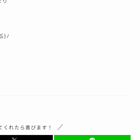
たり
)ﾉ
てくれたら喜びます！