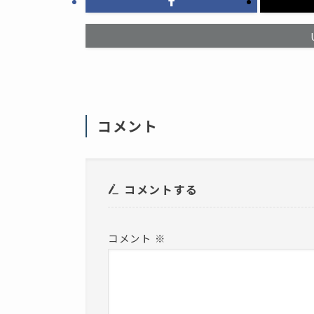
ッ
ド
ク
ウ
し
で
て
開
く
き
だ
ま
さ
す
い
)
(
新
し
い
ウ
ィ
コメント
ン
ド
ウ
で
開
き
ま
コメントする
す
)
コメント
※