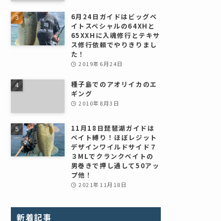
6月24日ガイドはビッグベ
イトスペシャルの64XHと
65XXHに入魂修行とテキサ
ス修行依頼でやりきりまし
た！
2019年6月24日
種子島でのアオリイカのエ
ギング
2010年8月3日
11月18日琵琶湖ガイドは
ベイト縛り！ほぼレジット
デザインワイルドサイド７
３MLでクランクベイトの
男巻きで押し通して50アッ
プ他！
2021年11月18日
新着記事