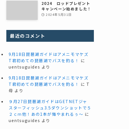
2024 ロッドプレゼント
キャンペーン始めました！
2024年5月31日
最近のコメント
9月18日琵琶湖ガイドはアメニモマケズ
T君初めての琵琶湖でバスを釣る！
に
uentsuguides
より
9月18日琵琶湖ガイドはアメニモマケズ
T君初めての琵琶湖でバスを釣る！
に
T
母
より
９月27日琵琶湖ガイドはGETNETジャ
スターフィッシュ3.5ダウンショットで５
２ｃｍ他！あの1本が悔やまれるぅ～
に
uentsuguides
より