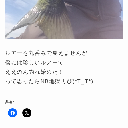
ルアーを丸呑みで見えませんが
僕には珍しいルアーで
ええのん釣れ始めた！
って思ったらNB地獄再び(*T_T*)
共有:
F
ク
a
リ
c
ッ