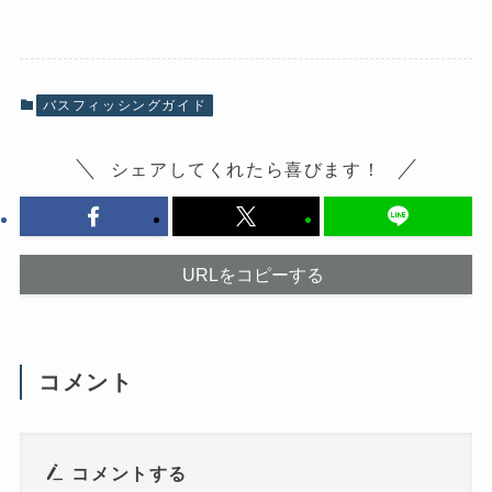
e
ク
b
し
o
て
o
X
k
で
で
共
共
有
有
(
バスフィッシングガイド
す
新
る
し
に
い
は
ウ
シェアしてくれたら喜びます！
ク
ィ
リ
ン
ッ
ド
ク
ウ
し
で
て
開
く
き
だ
ま
URLをコピーする
さ
す
い
)
(
新
し
い
ウ
コメント
ィ
ン
ド
ウ
で
開
き
コメントする
ま