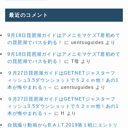
最近のコメント
9月18日琵琶湖ガイドはアメニモマケズT君初めて
の琵琶湖でバスを釣る！
に
uentsuguides
より
9月18日琵琶湖ガイドはアメニモマケズT君初めて
の琵琶湖でバスを釣る！
に
T母
より
９月27日琵琶湖ガイドはGETNETジャスターフ
ィッシュ3.5ダウンショットで５２ｃｍ他！あの1
本が悔やまれるぅ～
に
uentsuguides
より
９月27日琵琶湖ガイドはGETNETジャスターフ
ィッシュ3.5ダウンショットで５２ｃｍ他！あの1
本が悔やまれるぅ～
に
H
より
自我撮り動画からB.A.I.T.2019第１戦にエントリ