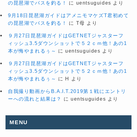
の琵琶湖でバスを釣る！
に
uentsuguides
より
9月18日琵琶湖ガイドはアメニモマケズT君初めて
の琵琶湖でバスを釣る！
に
T母
より
９月27日琵琶湖ガイドはGETNETジャスターフ
ィッシュ3.5ダウンショットで５２ｃｍ他！あの1
本が悔やまれるぅ～
に
uentsuguides
より
９月27日琵琶湖ガイドはGETNETジャスターフ
ィッシュ3.5ダウンショットで５２ｃｍ他！あの1
本が悔やまれるぅ～
に
H
より
自我撮り動画からB.A.I.T.2019第１戦にエントリ
ーへの流れと結果は？
に
uentsuguides
より
MENU