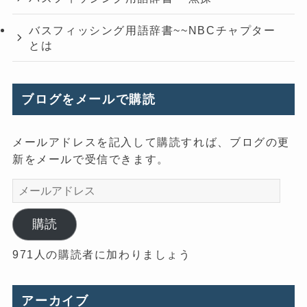
バスフィッシング用語辞書~~NBCチャプター
とは
ブログをメールで購読
メールアドレスを記入して購読すれば、ブログの更
新をメールで受信できます。
メ
ー
ル
購読
ア
971人の購読者に加わりましょう
ド
レ
ス
アーカイブ