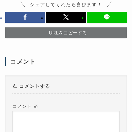
は
ウ
シェアしてくれたら喜びます！
ク
ィ
リ
ン
ッ
ド
ク
ウ
し
で
て
開
く
き
だ
ま
URLをコピーする
さ
す
い
)
(
新
し
い
ウ
コメント
ィ
ン
ド
ウ
で
開
き
コメントする
ま
す
)
コメント
※