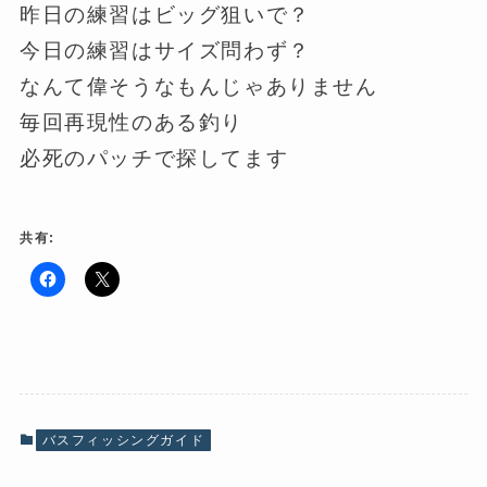
昨日の練習はビッグ狙いで？
今日の練習はサイズ問わず？
なんて偉そうなもんじゃありません
毎回再現性のある釣り
必死のパッチで探してます
共有:
F
ク
a
リ
c
ッ
e
ク
b
し
o
て
o
X
k
で
で
共
共
有
有
(
バスフィッシングガイド
す
新
る
し
に
い