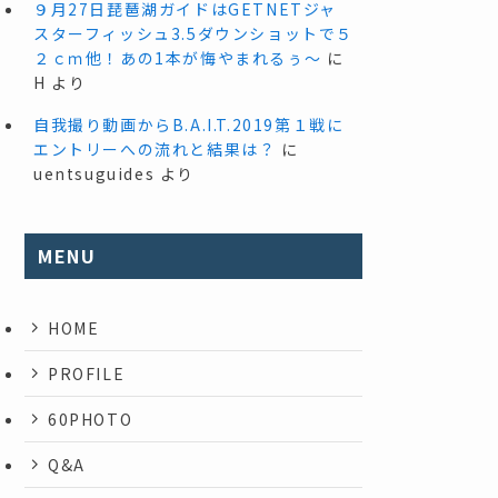
９月27日琵琶湖ガイドはGETNETジャ
スターフィッシュ3.5ダウンショットで５
２ｃｍ他！あの1本が悔やまれるぅ～
に
H
より
自我撮り動画からB.A.I.T.2019第１戦に
エントリーへの流れと結果は？
に
uentsuguides
より
MENU
HOME
PROFILE
60PHOTO
Q&A