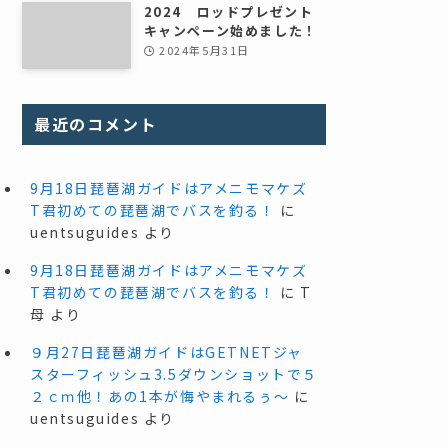
2024 ロッドプレゼント
キャンペーン始めました！
2024年5月31日
最近のコメント
9月18日琵琶湖ガイドはアメニモマケズ
T君初めての琵琶湖でバスを釣る！
に
uentsuguides
より
9月18日琵琶湖ガイドはアメニモマケズ
T君初めての琵琶湖でバスを釣る！
に
T
母
より
９月27日琵琶湖ガイドはGETNETジャ
スターフィッシュ3.5ダウンショットで５
２ｃｍ他！あの1本が悔やまれるぅ～
に
uentsuguides
より