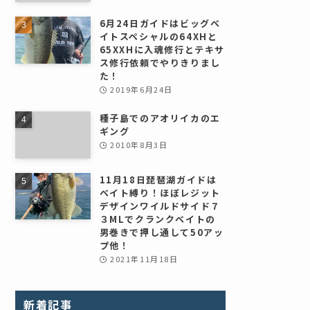
6月24日ガイドはビッグベ
イトスペシャルの64XHと
65XXHに入魂修行とテキサ
ス修行依頼でやりきりまし
た！
2019年6月24日
種子島でのアオリイカのエ
ギング
2010年8月3日
11月18日琵琶湖ガイドは
ベイト縛り！ほぼレジット
デザインワイルドサイド７
３MLでクランクベイトの
男巻きで押し通して50アッ
プ他！
2021年11月18日
新着記事