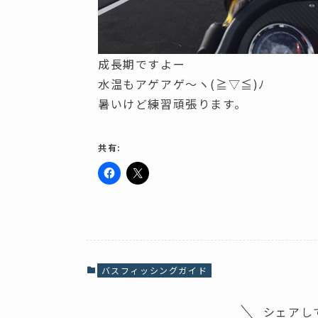
成長期ですよー
水温もアゲアゲ～ヽ(≧▽≦)ﾉ
暑いけど練習頑張ります。
共有:
F
ク
a
リ
c
ッ
e
ク
b
し
o
て
o
X
k
で
で
共
共
有
バスフィッシングガイド
有
(
す
新
る
し
に
い
シェアし
は
ウ