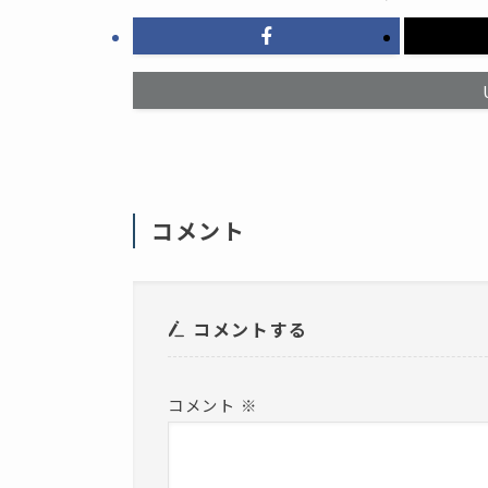
ク
ィ
リ
ン
ッ
ド
ク
ウ
し
で
て
開
く
き
だ
ま
さ
す
い
)
(
新
し
い
ウ
ィ
コメント
ン
ド
ウ
で
開
き
ま
コメントする
す
)
コメント
※