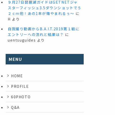
９月27日琵琶湖ガイドはGETNETジャ
スターフィッシュ3.5ダウンショットで５
２ｃｍ他！あの1本が悔やまれるぅ～
に
H
より
自我撮り動画からB.A.I.T.2019第１戦に
エントリーへの流れと結果は？
に
uentsuguides
より
MENU
HOME
PROFILE
60PHOTO
Q&A