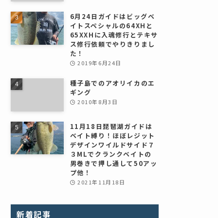
6月24日ガイドはビッグベ
イトスペシャルの64XHと
65XXHに入魂修行とテキサ
ス修行依頼でやりきりまし
た！
2019年6月24日
種子島でのアオリイカのエ
ギング
2010年8月3日
11月18日琵琶湖ガイドは
ベイト縛り！ほぼレジット
デザインワイルドサイド７
３MLでクランクベイトの
男巻きで押し通して50アッ
プ他！
2021年11月18日
新着記事