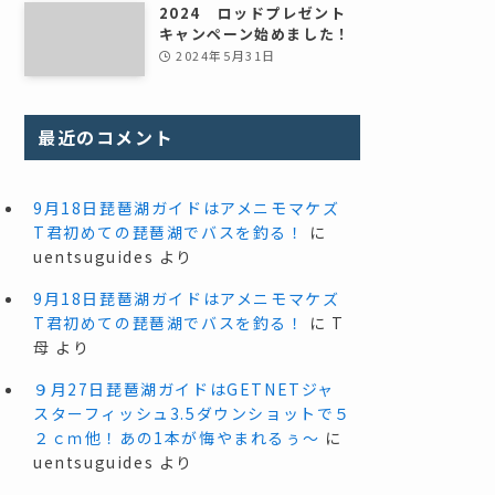
2024 ロッドプレゼント
キャンペーン始めました！
2024年5月31日
最近のコメント
9月18日琵琶湖ガイドはアメニモマケズ
T君初めての琵琶湖でバスを釣る！
に
uentsuguides
より
9月18日琵琶湖ガイドはアメニモマケズ
T君初めての琵琶湖でバスを釣る！
に
T
母
より
９月27日琵琶湖ガイドはGETNETジャ
スターフィッシュ3.5ダウンショットで５
２ｃｍ他！あの1本が悔やまれるぅ～
に
uentsuguides
より