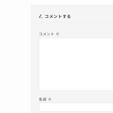
ウ
で
開
き
ま
コメントする
す
)
コメント
※
名前
※