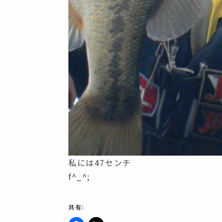
私には47センチ
f^_^;
共有: