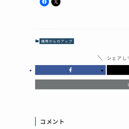
F
ク
a
リ
c
ッ
e
ク
b
し
o
て
o
X
k
で
で
共
共
有
携帯からのアップ
有
(
す
新
る
し
に
い
シェアし
は
ウ
ク
ィ
リ
ン
ッ
ド
ク
ウ
し
で
て
開
く
き
だ
ま
さ
す
い
)
(
新
し
い
ウ
ィ
コメント
ン
ド