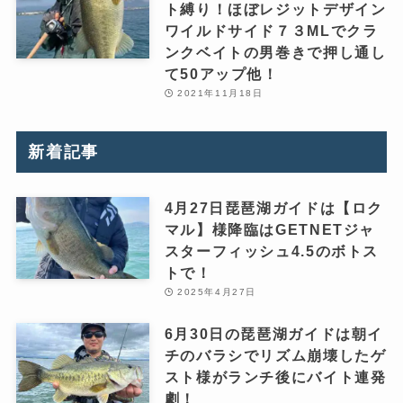
ト縛り！ほぼレジットデザイン
ワイルドサイド７３MLでクラ
ンクベイトの男巻きで押し通し
て50アップ他！
2021年11月18日
新着記事
4月27日琵琶湖ガイドは【ロク
マル】様降臨はGETNETジャ
スターフィッシュ4.5のボトス
トで！
2025年4月27日
6月30日の琵琶湖ガイドは朝イ
チのバラシでリズム崩壊したゲ
スト様がランチ後にバイト連発
劇！