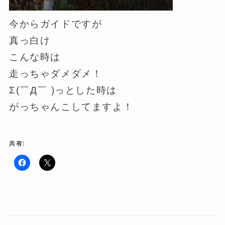
今からガイドですが
真っ白け
こんな時は
走っちゃダメダメ！
Σ(￣Д￣ )っとした時は
がっちゃんこしてますよ！
共有:
F
ク
a
リ
c
ッ
e
ク
b
し
o
て
o
X
k
で
で
共