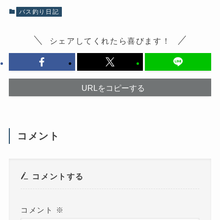
共
有
有
(
バス釣り日記
す
新
る
し
に
い
は
ウ
シェアしてくれたら喜びます！
ク
ィ
リ
ン
ッ
ド
ク
ウ
し
で
て
開
く
き
だ
ま
URLをコピーする
さ
す
い
)
(
新
し
い
ウ
コメント
ィ
ン
ド
ウ
で
開
き
コメントする
ま
す
)
コメント
※