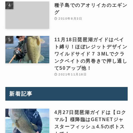
種子島でのアオリイカのエギン
グ
2010年8月3日
11月18日琵琶湖ガイドはベイ
ト縛り！ほぼレジットデザイン
ワイルドサイド７３MLでクラ
ンクベイトの男巻きで押し通し
て50アップ他！
2021年11月18日
新着記事
4月27日琵琶湖ガイドは【ロク
マル】様降臨はGETNETジャ
スターフィッシュ4.5のボトス