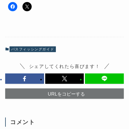
F
ク
a
リ
c
ッ
e
ク
b
し
o
て
o
X
k
で
で
共
共
有
有
(
バスフィッシングガイド
す
新
る
し
に
い
は
ウ
シェアしてくれたら喜びます！
ク
ィ
リ
ン
ッ
ド
ク
ウ
し
で
て
開
く
き
だ
ま
URLをコピーする
さ
す
い
)
(
新
し
い
ウ
コメント
ィ
ン