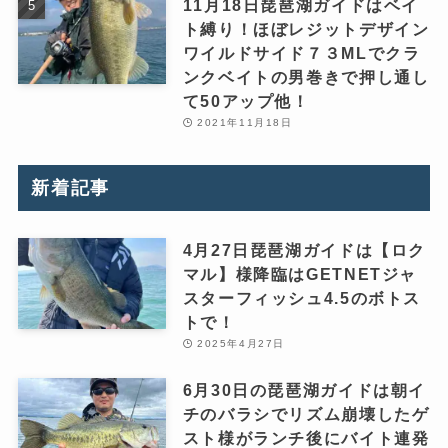
11月18日琵琶湖ガイドはベイ
ト縛り！ほぼレジットデザイン
ワイルドサイド７３MLでクラ
ンクベイトの男巻きで押し通し
て50アップ他！
2021年11月18日
新着記事
4月27日琵琶湖ガイドは【ロク
マル】様降臨はGETNETジャ
スターフィッシュ4.5のボトス
トで！
2025年4月27日
6月30日の琵琶湖ガイドは朝イ
チのバラシでリズム崩壊したゲ
スト様がランチ後にバイト連発