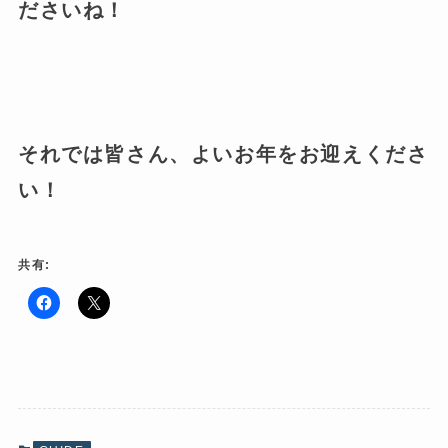
ださいね！
それでは皆さん、よいお年をお迎えくださ
い！
共有:
F
ク
a
リ
c
ッ
e
ク
b
し
o
て
o
X
k
で
で
共
共
有
有
(