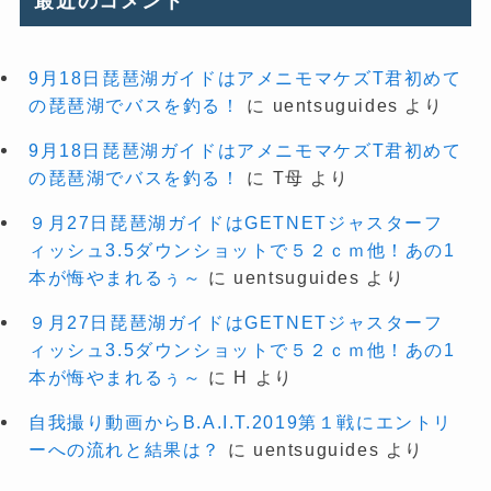
最近のコメント
9月18日琵琶湖ガイドはアメニモマケズT君初めて
の琵琶湖でバスを釣る！
に
uentsuguides
より
9月18日琵琶湖ガイドはアメニモマケズT君初めて
の琵琶湖でバスを釣る！
に
T母
より
９月27日琵琶湖ガイドはGETNETジャスターフ
ィッシュ3.5ダウンショットで５２ｃｍ他！あの1
本が悔やまれるぅ～
に
uentsuguides
より
９月27日琵琶湖ガイドはGETNETジャスターフ
ィッシュ3.5ダウンショットで５２ｃｍ他！あの1
本が悔やまれるぅ～
に
H
より
自我撮り動画からB.A.I.T.2019第１戦にエントリ
ーへの流れと結果は？
に
uentsuguides
より