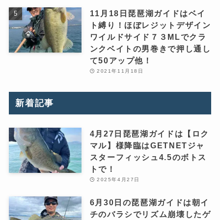
11月18日琵琶湖ガイドはベイ
ト縛り！ほぼレジットデザイン
ワイルドサイド７３MLでクラ
ンクベイトの男巻きで押し通し
て50アップ他！
2021年11月18日
新着記事
4月27日琵琶湖ガイドは【ロク
マル】様降臨はGETNETジャ
スターフィッシュ4.5のボトス
トで！
2025年4月27日
6月30日の琵琶湖ガイドは朝イ
チのバラシでリズム崩壊したゲ