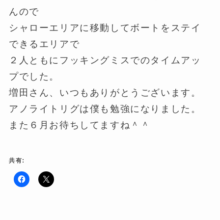
んので
シャローエリアに移動してボートをステイ
できるエリアで
２人ともにフッキングミスでのタイムアッ
プでした。
増田さん、いつもありがとうございます。
アノライトリグは僕も勉強になりました。
また６月お待ちしてますね＾＾
共有:
F
ク
a
リ
c
ッ
e
ク
b
し
o
て