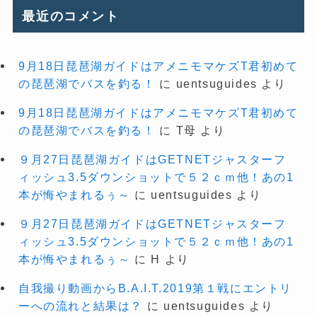
最近のコメント
9月18日琵琶湖ガイドはアメニモマケズT君初めて
の琵琶湖でバスを釣る！
に
uentsuguides
より
9月18日琵琶湖ガイドはアメニモマケズT君初めて
の琵琶湖でバスを釣る！
に
T母
より
９月27日琵琶湖ガイドはGETNETジャスターフ
ィッシュ3.5ダウンショットで５２ｃｍ他！あの1
本が悔やまれるぅ～
に
uentsuguides
より
９月27日琵琶湖ガイドはGETNETジャスターフ
ィッシュ3.5ダウンショットで５２ｃｍ他！あの1
本が悔やまれるぅ～
に
H
より
自我撮り動画からB.A.I.T.2019第１戦にエントリ
ーへの流れと結果は？
に
uentsuguides
より