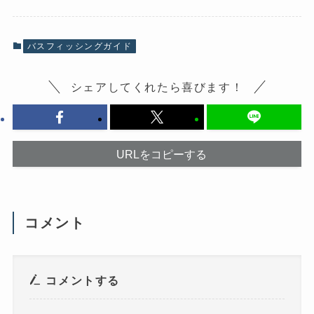
o
X
k
で
で
共
共
有
有
(
バスフィッシングガイド
す
新
る
し
に
い
は
ウ
シェアしてくれたら喜びます！
ク
ィ
リ
ン
ッ
ド
ク
ウ
し
で
て
開
く
き
だ
ま
URLをコピーする
さ
す
い
)
(
新
し
い
ウ
コメント
ィ
ン
ド
ウ
で
開
き
コメントする
ま
す
)