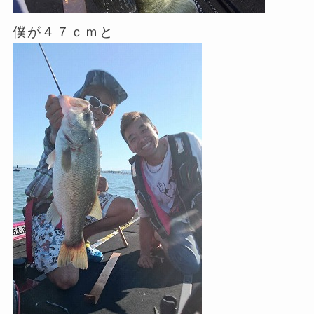
僕が４７ｃｍと