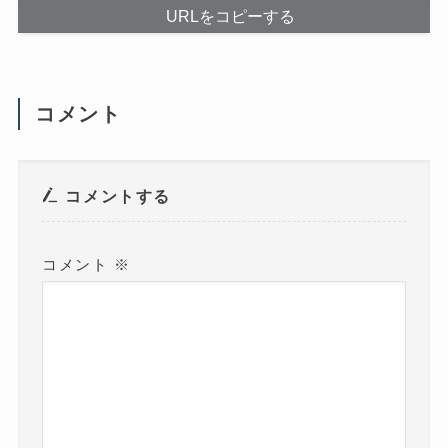
く
き
だ
ま
URLをコピーする
さ
す
い
)
(
新
し
い
ウ
コメント
ィ
ン
ド
ウ
で
開
き
コメントする
ま
す
)
コメント
※