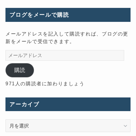
ブログをメールで購読
メールアドレスを記入して購読すれば、ブログの更
新をメールで受信できます。
メ
ー
ル
購読
ア
971人の購読者に加わりましょう
ド
レ
ス
アーカイブ
ア
ー