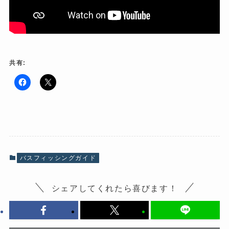
共有:
F
ク
a
リ
c
ッ
e
ク
b
し
o
て
o
X
k
で
で
共
共
有
有
(
バスフィッシングガイド
す
新
る
し
に
い
は
ウ
シェアしてくれたら喜びます！
ク
ィ
リ
ン
ッ
ド
ク
ウ
し
で
て
開