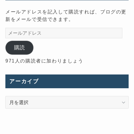
メールアドレスを記入して購読すれば、ブログの更
新をメールで受信できます。
メ
ー
ル
購読
ア
971人の購読者に加わりましょう
ド
レ
ス
アーカイブ
ア
ー
カ
イ
ブ