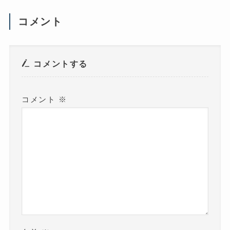
し
い
ウ
コメント
ィ
ン
ド
ウ
で
開
き
コメントする
ま
す
)
コメント
※