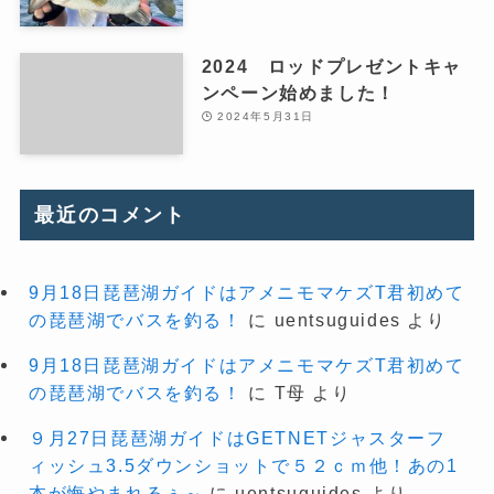
2024 ロッドプレゼントキャ
ンペーン始めました！
2024年5月31日
最近のコメント
9月18日琵琶湖ガイドはアメニモマケズT君初めて
の琵琶湖でバスを釣る！
に
uentsuguides
より
9月18日琵琶湖ガイドはアメニモマケズT君初めて
の琵琶湖でバスを釣る！
に
T母
より
９月27日琵琶湖ガイドはGETNETジャスターフ
ィッシュ3.5ダウンショットで５２ｃｍ他！あの1
本が悔やまれるぅ～
に
uentsuguides
より