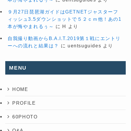
９月27日琵琶湖ガイドはGETNETジャスターフ
ィッシュ3.5ダウンショットで５２ｃｍ他！あの1
本が悔やまれるぅ～
に
H
より
自我撮り動画からB.A.I.T.2019第１戦にエントリ
ーへの流れと結果は？
に
uentsuguides
より
MENU
HOME
PROFILE
60PHOTO
Q&A