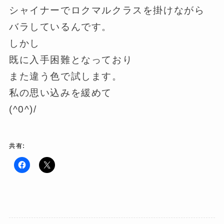
シャイナーでロクマルクラスを掛けながら
バラしているんです。
しかし
既に入手困難となっており
また違う色で試します。
私の思い込みを緩めて
(^0^)/
共有:
F
ク
a
リ
c
ッ
e
ク
b
し
o
て
o
X
k
で