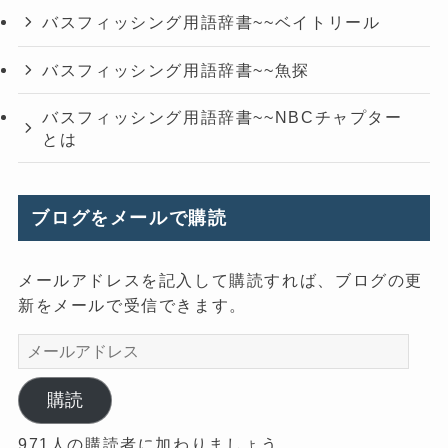
バスフィッシング用語辞書~~ベイトリール
バスフィッシング用語辞書~~魚探
バスフィッシング用語辞書~~NBCチャプター
とは
ブログをメールで購読
メールアドレスを記入して購読すれば、ブログの更
新をメールで受信できます。
メ
ー
ル
購読
ア
971人の購読者に加わりましょう
ド