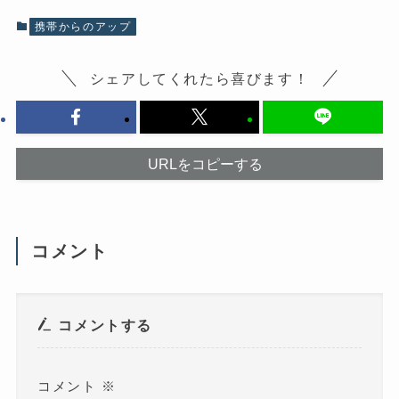
で
共
共
有
有
(
携帯からのアップ
す
新
る
し
に
い
は
ウ
シェアしてくれたら喜びます！
ク
ィ
リ
ン
ッ
ド
ク
ウ
し
で
て
開
く
き
だ
ま
URLをコピーする
さ
す
い
)
(
新
し
い
ウ
コメント
ィ
ン
ド
ウ
で
開
き
コメントする
ま
す
)
コメント
※