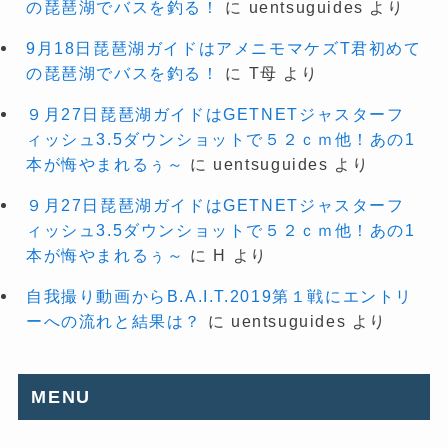
の琵琶湖でバスを釣る！
に
uentsuguides
より
9月18日琵琶湖ガイドはアメニモマケズT君初めて
の琵琶湖でバスを釣る！
に
T母
より
９月27日琵琶湖ガイドはGETNETジャスターフ
ィッシュ3.5ダウンショットで５２ｃｍ他！あの1
本が悔やまれるぅ～
に
uentsuguides
より
９月27日琵琶湖ガイドはGETNETジャスターフ
ィッシュ3.5ダウンショットで５２ｃｍ他！あの1
本が悔やまれるぅ～
に
H
より
自我撮り動画からB.A.I.T.2019第１戦にエントリ
ーへの流れと結果は？
に
uentsuguides
より
MENU