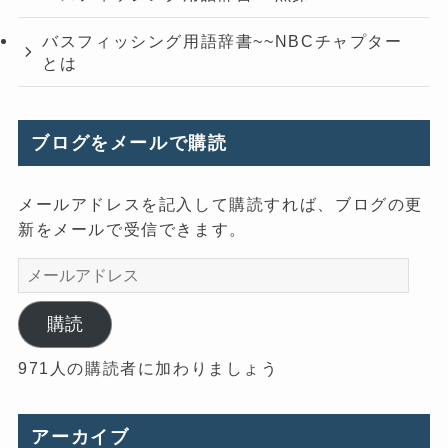
バスフィッシング用語辞書~~NBCチャプター
とは
ブログをメールで購読
メールアドレスを記入して購読すれば、ブログの更
新をメールで受信できます。
メ
ー
ル
購読
ア
971人の購読者に加わりましょう
ド
レ
ス
アーカイブ