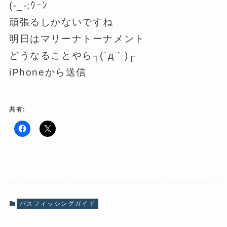
(-_-;ｳｰﾝ
頑張るしかないですね
明日はマリーナトーナメント
どうなることやら┐(´д｀)┌
iPhoneから送信
共有:
F
ク
a
リ
c
ッ
e
ク
b
し
o
て
o
X
k
で
で
共
共
有
有
(
バスフィッシングガイド
す
新
る
し
に
い