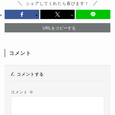
は
ウ
シェアしてくれたら喜びます！
ク
ィ
リ
ン
ッ
ド
ク
ウ
し
で
て
開
く
き
だ
ま
URLをコピーする
さ
す
い
)
(
新
し
い
ウ
コメント
ィ
ン
ド
ウ
で
開
き
コメントする
ま
す
)
コメント
※