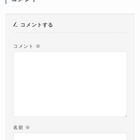
ィ
ン
ド
ウ
で
開
き
コメントする
ま
す
)
コメント
※
名前
※