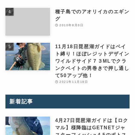
種子島でのアオリイカのエギン
グ
2010年8月3日
11月18日琵琶湖ガイドはベイ
ト縛り！ほぼレジットデザイン
ワイルドサイド７３MLでクラ
ンクベイトの男巻きで押し通し
て50アップ他！
2021年11月18日
新着記事
4月27日琵琶湖ガイドは【ロク
マル】様降臨はGETNETジャ
スターフィッシュ4.5のボトス