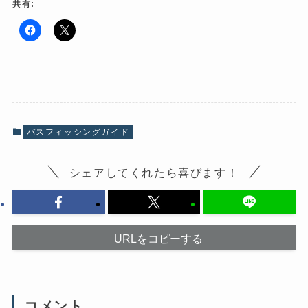
共有:
F
ク
a
リ
c
ッ
e
ク
b
し
o
て
o
X
k
で
で
共
共
有
有
(
バスフィッシングガイド
す
新
る
し
に
い
は
ウ
シェアしてくれたら喜びます！
ク
ィ
リ
ン
ッ
ド
ク
ウ
し
で
て
開
く
き
だ
ま
URLをコピーする
さ
す
い
)
(
新
し
い
ウ
コメント