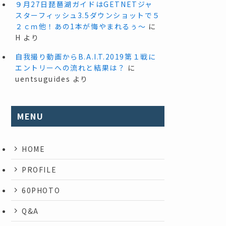
９月27日琵琶湖ガイドはGETNETジャ
スターフィッシュ3.5ダウンショットで５
２ｃｍ他！あの1本が悔やまれるぅ～
に
H
より
自我撮り動画からB.A.I.T.2019第１戦に
エントリーへの流れと結果は？
に
uentsuguides
より
MENU
HOME
PROFILE
60PHOTO
Q&A