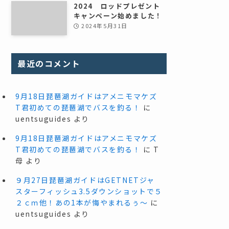
2024 ロッドプレゼント
キャンペーン始めました！
2024年5月31日
最近のコメント
9月18日琵琶湖ガイドはアメニモマケズ
T君初めての琵琶湖でバスを釣る！
に
uentsuguides
より
9月18日琵琶湖ガイドはアメニモマケズ
T君初めての琵琶湖でバスを釣る！
に
T
母
より
９月27日琵琶湖ガイドはGETNETジャ
スターフィッシュ3.5ダウンショットで５
２ｃｍ他！あの1本が悔やまれるぅ～
に
uentsuguides
より