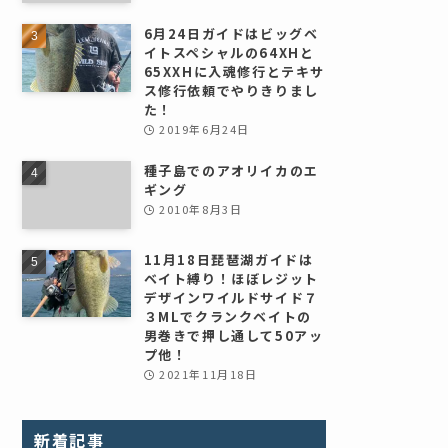
6月24日ガイドはビッグベ
イトスペシャルの64XHと
65XXHに入魂修行とテキサ
ス修行依頼でやりきりまし
た！
2019年6月24日
種子島でのアオリイカのエ
ギング
2010年8月3日
11月18日琵琶湖ガイドは
ベイト縛り！ほぼレジット
デザインワイルドサイド７
３MLでクランクベイトの
男巻きで押し通して50アッ
プ他！
2021年11月18日
新着記事