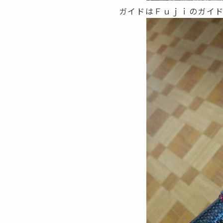
ガイドはＦｕｊｉのガイ