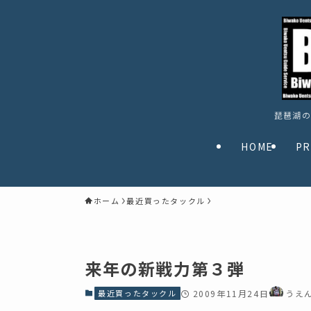
琵琶湖の
HOME
PR
ホーム
最近買ったタックル
来年の新戦力第３弾
最近買ったタックル
2009年11月24日
うえ