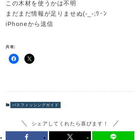
この木材を使うかは不明
まだまだ情報が足りませぬ(-_-;ｳｰﾝ
iPhoneから送信
共有:
F
ク
a
リ
c
ッ
e
ク
b
し
o
て
o
X
k
で
で
共
共
有
有
(
バスフィッシングガイド
す
新
る
し
に
い
は
ウ
シェアしてくれたら喜びます！
ク
ィ
リ
ン
ッ
ド
ク
ウ