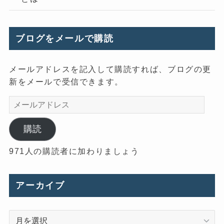
ブログをメールで購読
メールアドレスを記入して購読すれば、ブログの更
新をメールで受信できます。
メ
ー
ル
購読
ア
971人の購読者に加わりましょう
ド
レ
ス
アーカイブ
ア