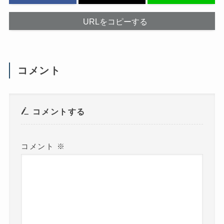
し
で
て
開
く
き
だ
ま
URLをコピーする
さ
す
い
)
(
新
し
い
ウ
コメント
ィ
ン
ド
ウ
で
開
き
コメントする
ま
す
)
コメント
※