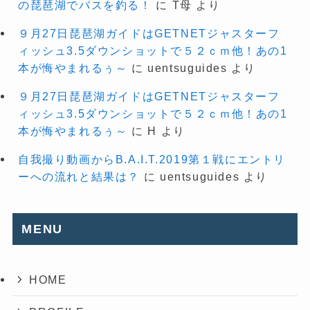
の琵琶湖でバスを釣る！
に
T母
より
９月27日琵琶湖ガイドはGETNETジャスターフ
ィッシュ3.5ダウンショットで５２ｃｍ他！あの1
本が悔やまれるぅ～
に
uentsuguides
より
９月27日琵琶湖ガイドはGETNETジャスターフ
ィッシュ3.5ダウンショットで５２ｃｍ他！あの1
本が悔やまれるぅ～
に
H
より
自我撮り動画からB.A.I.T.2019第１戦にエントリ
ーへの流れと結果は？
に
uentsuguides
より
MENU
HOME