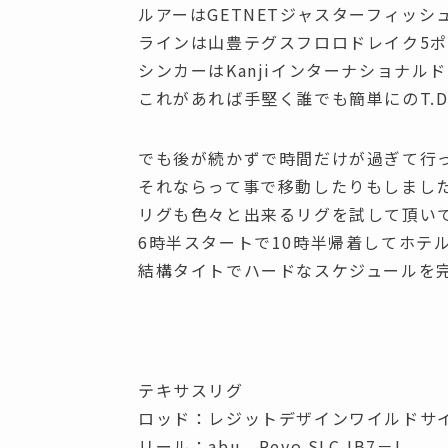
ルアーはGETNETジャスターフィッシュ
ラインは山豊テグスフロロドレイク5
シンカーはKanjiインターナショナル
これがあれば手堅く誰でも簡単にのT.D
でも後が続かずで時間だけが過ぎて行
それならって事で移動したりもしまし
リグも色々と出来るリグを試して頂い
6時半スタートで10時半帰着してホテル
結構タイトでハードなスケジュールを
テキサスリグ
ロッド：レジットデザインワイルドサイドWSC
リール：abu Revo SLC-IB7－L