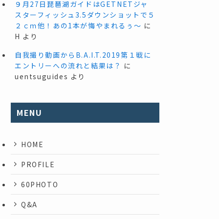
９月27日琵琶湖ガイドはGETNETジャ
スターフィッシュ3.5ダウンショットで５
２ｃｍ他！あの1本が悔やまれるぅ～
に
H
より
自我撮り動画からB.A.I.T.2019第１戦に
エントリーへの流れと結果は？
に
uentsuguides
より
MENU
HOME
PROFILE
60PHOTO
Q&A