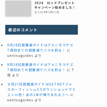
2024 ロッドプレゼント
キャンペーン始めました！
2024年5月31日
最近のコメント
9月18日琵琶湖ガイドはアメニモマケズ
T君初めての琵琶湖でバスを釣る！
に
uentsuguides
より
9月18日琵琶湖ガイドはアメニモマケズ
T君初めての琵琶湖でバスを釣る！
に
T
母
より
９月27日琵琶湖ガイドはGETNETジャ
スターフィッシュ3.5ダウンショットで５
２ｃｍ他！あの1本が悔やまれるぅ～
に
uentsuguides
より