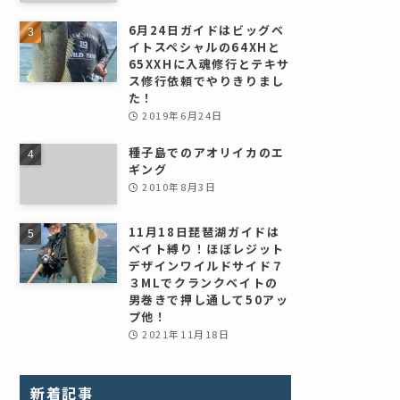
6月24日ガイドはビッグベ
イトスペシャルの64XHと
65XXHに入魂修行とテキサ
ス修行依頼でやりきりまし
た！
2019年6月24日
種子島でのアオリイカのエ
ギング
2010年8月3日
11月18日琵琶湖ガイドは
ベイト縛り！ほぼレジット
デザインワイルドサイド７
３MLでクランクベイトの
男巻きで押し通して50アッ
プ他！
2021年11月18日
新着記事