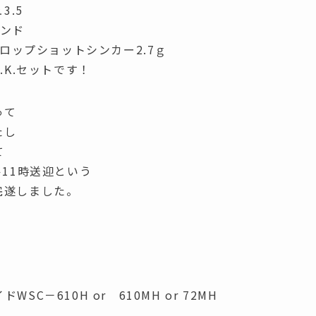
3.5
ポンド
ドロップショットシンカー2.7ｇ
.K.セットです！
って
たし
て
11時送迎という
完遂しました。
－610H or 610MH or 72MH