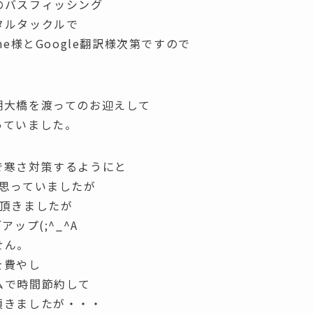
のバスフィッシング
タルタックルで
e様とGoogle翻訳様次第ですので
湖大橋を渡ってのお迎えして
っていました。
で寒さ対策するようにと
思っていましたが
て頂きましたが
ップ(;^_^A
せん。
を費やし
ムで時間節約して
頂きましたが・・・