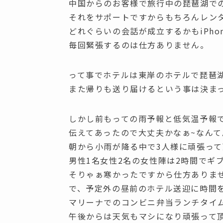
中国からのお客様で旅行中の琵琶湖で
それをサポートですからもちろんレン
どれぐらいの会話が成立するかもiPhon
毎回緊張するのは仕方ありません。
って事でホテルは東岸のホテルで琵琶
また帰りも送り届けるという事は決ま
しかし前もっての雨予報と低気温予報
伝えてあったので大丈夫かなぁ~なんて
朝から小雨が降る中で3人様に頑張っ
男性1名女性2名の女性陣は2時間でギブア
そりゃぁ寒かったですから仕方ありま
で、予定外の昼前のホテル送迎に時間
マリーナでのコンビニ弁当ランチタイ
午後からは天気もマシになり頑張って