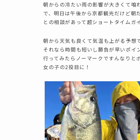
朝からの冷たい雨の影響が大きくて喰わな
で、明日は午後から京都観光だけど朝
との相談があって超ショートタイムガ
朝から天気も良くて気温も上がる予想
それなら時間も短いし勝負が早いポイ
行ってみたらノーマークですんなりと
女の子の2投目に！