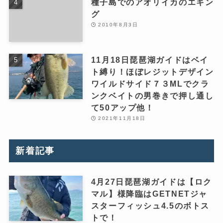
種子島でのアオリイカのエギン
グ
2010年8月3日
11月18日琵琶湖ガイドはベイ
ト縛り！ほぼレジットデザイン
ワイルドサイド７３MLでクラ
ンクベイトの男巻きで押し通し
て50アップ他！
2021年11月18日
新着記事
4月27日琵琶湖ガイドは【ロク
マル】様降臨はGETNETジャ
スターフィッシュ4.5のボトス
トで！