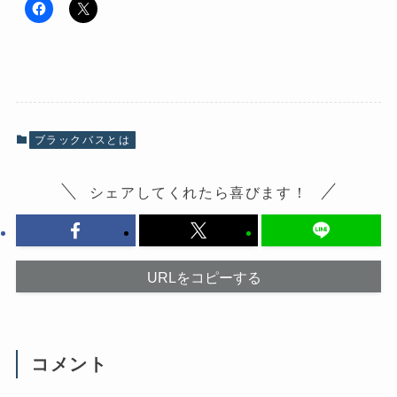
F
ク
a
リ
c
ッ
e
ク
b
し
o
て
o
X
k
で
で
共
共
有
有
(
ブラックバスとは
す
新
る
し
に
い
は
ウ
シェアしてくれたら喜びます！
ク
ィ
リ
ン
ッ
ド
ク
ウ
し
で
て
開
く
き
だ
ま
URLをコピーする
さ
す
い
)
(
新
し
い
ウ
コメント
ィ
ン
ド