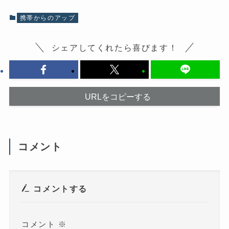
で
共
共
有
有
(
携帯からのアップ
す
新
る
し
に
い
は
ウ
シェアしてくれたら喜びます！
ク
ィ
リ
ン
ッ
ド
ク
ウ
し
で
て
開
く
き
だ
ま
URLをコピーする
さ
す
い
)
(
新
し
い
ウ
コメント
ィ
ン
ド
ウ
で
開
き
コメントする
ま
す
)
コメント
※