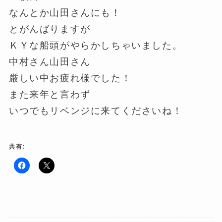
なんとか山田さんにも！
とがんばりますが
ＫＹな船頭がやらかしちゃいました。
中村さん山田さん
厳しい中お疲れ様でした！
また来年と言わず
いつでもリベンジに来てくださいね！
共有:
F
ク
a
リ
c
ッ
e
ク
b
し
o
て
o
X
k
で