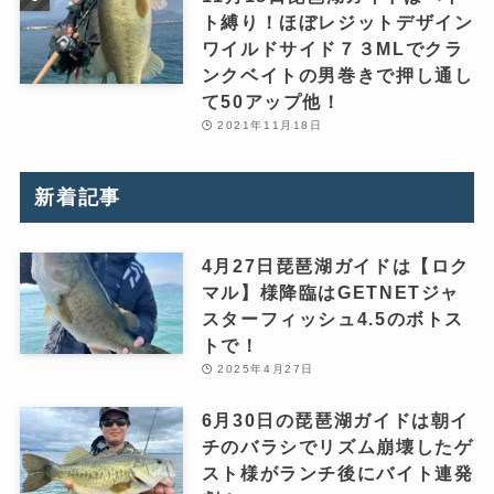
ト縛り！ほぼレジットデザイン
ワイルドサイド７３MLでクラ
ンクベイトの男巻きで押し通し
て50アップ他！
2021年11月18日
新着記事
4月27日琵琶湖ガイドは【ロク
マル】様降臨はGETNETジャ
スターフィッシュ4.5のボトス
トで！
2025年4月27日
6月30日の琵琶湖ガイドは朝イ
チのバラシでリズム崩壊したゲ
スト様がランチ後にバイト連発