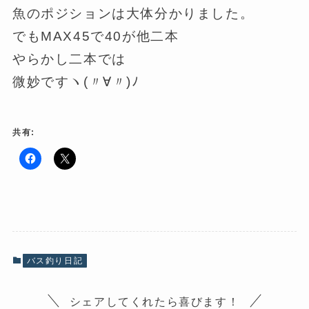
魚のポジションは大体分かりました。
でもMAX45で40が他二本
やらかし二本では
微妙ですヽ(〃∀〃)ﾉ
共有:
F
ク
a
リ
c
ッ
e
ク
b
し
o
て
o
X
k
で
で
共
共
有
有
(
バス釣り日記
す
新
る
し
に
い
は
ウ
シェアしてくれたら喜びます！
ク
ィ