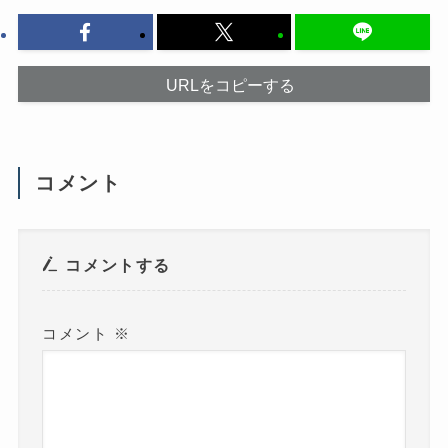
リ
ン
ッ
ド
ク
ウ
し
で
て
開
く
き
だ
ま
URLをコピーする
さ
す
い
)
(
新
し
い
ウ
コメント
ィ
ン
ド
ウ
で
開
き
コメントする
ま
す
)
コメント
※