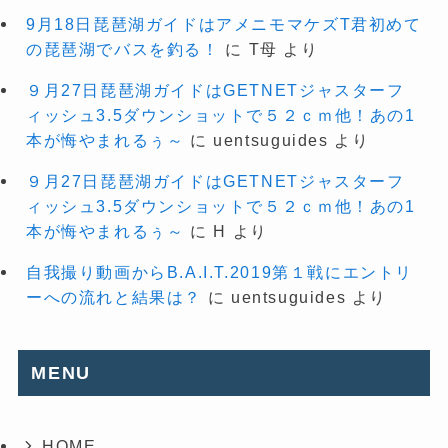
9月18日琵琶湖ガイドはアメニモマケズT君初めて
の琵琶湖でバスを釣る！
に
T母
より
９月27日琵琶湖ガイドはGETNETジャスターフ
ィッシュ3.5ダウンショットで５２ｃｍ他！あの1
本が悔やまれるぅ～
に
uentsuguides
より
９月27日琵琶湖ガイドはGETNETジャスターフ
ィッシュ3.5ダウンショットで５２ｃｍ他！あの1
本が悔やまれるぅ～
に
H
より
自我撮り動画からB.A.I.T.2019第１戦にエントリ
ーへの流れと結果は？
に
uentsuguides
より
MENU
HOME