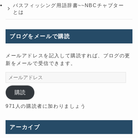
バスフィッシング用語辞書~~NBCチャプター
とは
ブログをメールで購読
メールアドレスを記入して購読すれば、ブログの更
新をメールで受信できます。
メ
ー
ル
購読
ア
971人の購読者に加わりましょう
ド
レ
ス
アーカイブ