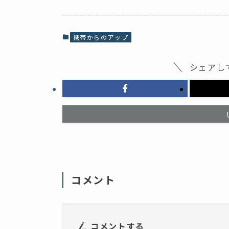
b
し
o
て
o
X
k
で
で
共
共
有
携帯からのアップ
有
(
す
新
る
し
に
い
シェアし
は
ウ
ク
ィ
リ
ン
ッ
ド
ク
ウ
し
で
て
開
く
き
だ
ま
さ
す
い
)
(
新
し
い
ウ
ィ
コメント
ン
ド
ウ
で
開
き
ま
コメントする
す