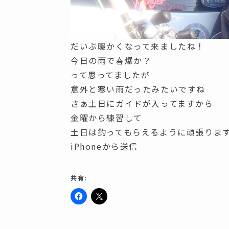
だいぶ暖かくなって来ましたね！
今日の雨で春爆か？
って思ってましたが
意外と寒い雨だったみたいですね
さぁ土日にガイドが入ってますから
金曜から練習して
土日は釣ってもらえるように頑張りま
iPhoneから送信
共有:
F
ク
a
リ
c
ッ
e
ク