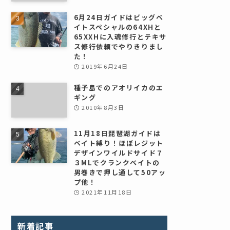
6月24日ガイドはビッグベ
イトスペシャルの64XHと
65XXHに入魂修行とテキサ
ス修行依頼でやりきりまし
た！
2019年6月24日
種子島でのアオリイカのエ
ギング
2010年8月3日
11月18日琵琶湖ガイドは
ベイト縛り！ほぼレジット
デザインワイルドサイド７
３MLでクランクベイトの
男巻きで押し通して50アッ
プ他！
2021年11月18日
新着記事