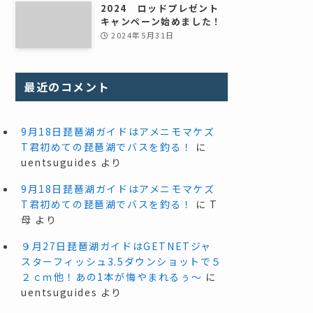
2024 ロッドプレゼント
キャンペーン始めました！
2024年5月31日
最近のコメント
9月18日琵琶湖ガイドはアメニモマケズ
T君初めての琵琶湖でバスを釣る！
に
uentsuguides
より
9月18日琵琶湖ガイドはアメニモマケズ
T君初めての琵琶湖でバスを釣る！
に
T
母
より
９月27日琵琶湖ガイドはGETNETジャ
スターフィッシュ3.5ダウンショットで５
２ｃｍ他！あの1本が悔やまれるぅ～
に
uentsuguides
より