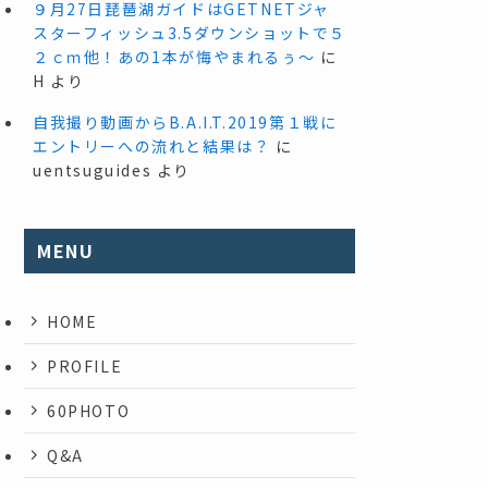
９月27日琵琶湖ガイドはGETNETジャ
スターフィッシュ3.5ダウンショットで５
２ｃｍ他！あの1本が悔やまれるぅ～
に
H
より
自我撮り動画からB.A.I.T.2019第１戦に
エントリーへの流れと結果は？
に
uentsuguides
より
MENU
HOME
PROFILE
60PHOTO
Q&A