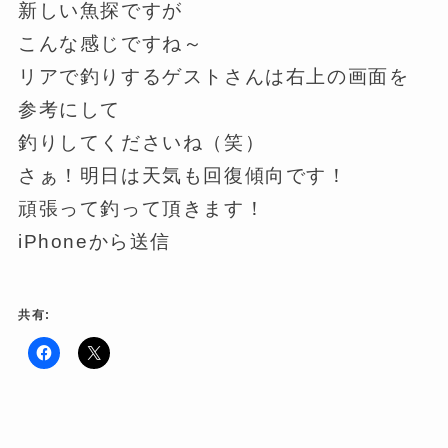
新しい魚探ですが
こんな感じですね～
リアで釣りするゲストさんは右上の画面を
参考にして
釣りしてくださいね（笑）
さぁ！明日は天気も回復傾向です！
頑張って釣って頂きます！
iPhoneから送信
共有:
F
ク
a
リ
c
ッ
e
ク
b
し
o
て
o
X