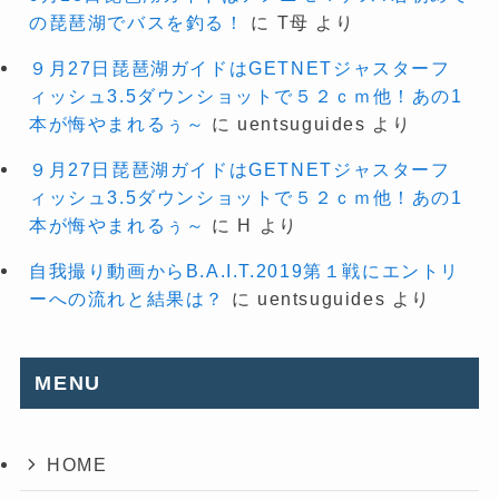
の琵琶湖でバスを釣る！
に
T母
より
９月27日琵琶湖ガイドはGETNETジャスターフ
ィッシュ3.5ダウンショットで５２ｃｍ他！あの1
本が悔やまれるぅ～
に
uentsuguides
より
９月27日琵琶湖ガイドはGETNETジャスターフ
ィッシュ3.5ダウンショットで５２ｃｍ他！あの1
本が悔やまれるぅ～
に
H
より
自我撮り動画からB.A.I.T.2019第１戦にエントリ
ーへの流れと結果は？
に
uentsuguides
より
MENU
HOME