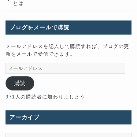
とは
ブログをメールで購読
メールアドレスを記入して購読すれば、ブログの更
新をメールで受信できます。
メ
ー
ル
購読
ア
971人の購読者に加わりましょう
ド
レ
ス
アーカイブ
ア