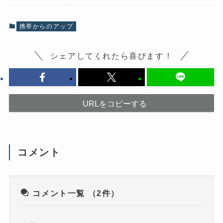
k
で
で
共
共
有
有
(
携帯からのアップ
す
新
る
し
に
い
は
ウ
シェアしてくれたら喜びます！
ク
ィ
リ
ン
ッ
ド
ク
ウ
し
で
て
開
く
き
だ
ま
URLをコピーする
さ
す
い
)
(
新
し
い
ウ
コメント
ィ
ン
ド
ウ
で
開
き
コメント一覧
（2件）
ま
す
)