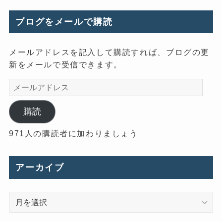
ブログをメールで購読
メールアドレスを記入して購読すれば、ブログの更
新をメールで受信できます。
メ
ー
ル
購読
ア
971人の購読者に加わりましょう
ド
レ
ス
アーカイブ
ア
ー