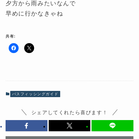
夕方から雨みたいなんで
早めに行かなきゃね
共有:
F
ク
a
リ
c
ッ
e
ク
b
し
o
て
o
X
k
で
で
共
共
有
有
(
バスフィッシングガイド
す
新
る
し
に
い
は
ウ
シェアしてくれたら喜びます！
ク
ィ
リ
ン
ッ
ド
ク
ウ
し
で
て
開
く
き