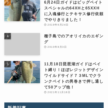
6月24日ガイドはビッグベイト
スペシャルの64XHと65XXH
に入魂修行とテキサス修行依頼
でやりきりました！
2019年6月24日
種子島でのアオリイカのエギン
グ
2010年8月3日
11月18日琵琶湖ガイドはベイ
ト縛り！ほぼレジットデザイン
ワイルドサイド７３MLでクラ
ンクベイトの男巻きで押し通し
て50アップ他！
2021年11月18日