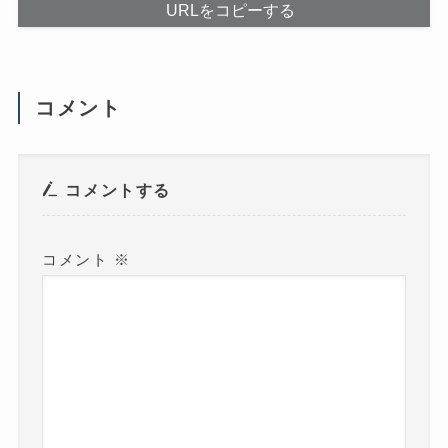
だ
ま
URLをコピーする
さ
す
い
)
(
新
し
い
ウ
コメント
ィ
ン
ド
ウ
で
開
き
コメントする
ま
す
)
コメント
※