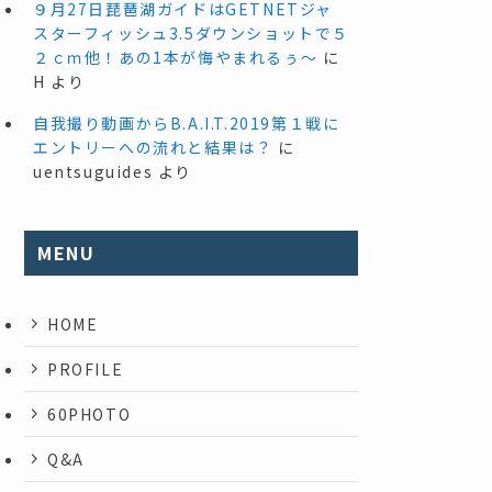
９月27日琵琶湖ガイドはGETNETジャ
スターフィッシュ3.5ダウンショットで５
２ｃｍ他！あの1本が悔やまれるぅ～
に
H
より
自我撮り動画からB.A.I.T.2019第１戦に
エントリーへの流れと結果は？
に
uentsuguides
より
MENU
HOME
PROFILE
60PHOTO
Q&A