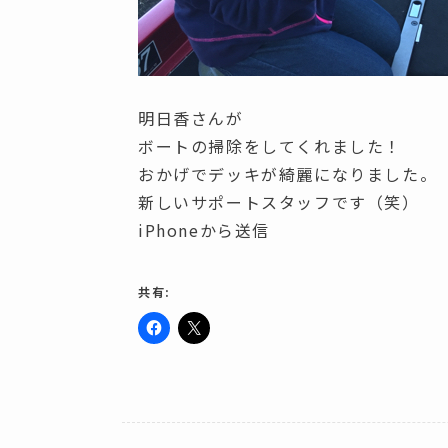
明日香さんが
ボートの掃除をしてくれました！
おかげでデッキが綺麗になりました。
新しいサポートスタッフです（笑）
iPhoneから送信
共有:
F
ク
a
リ
c
ッ
e
ク
b
し
o
て
o
X
k
で
で
共