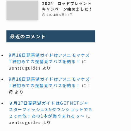
2024 ロッドプレゼント
キャンペーン始めました！
2024年5月31日
最近のコメント
9月18日琵琶湖ガイドはアメニモマケズ
T君初めての琵琶湖でバスを釣る！
に
uentsuguides
より
9月18日琵琶湖ガイドはアメニモマケズ
T君初めての琵琶湖でバスを釣る！
に
T
母
より
９月27日琵琶湖ガイドはGETNETジャ
スターフィッシュ3.5ダウンショットで５
２ｃｍ他！あの1本が悔やまれるぅ～
に
uentsuguides
より