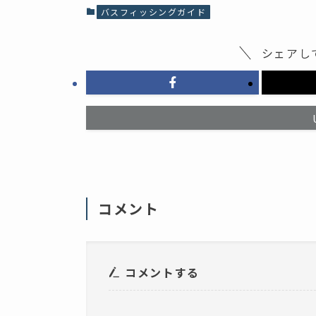
共
有
バスフィッシングガイド
有
(
す
新
る
し
に
い
シェアし
は
ウ
ク
ィ
リ
ン
ッ
ド
ク
ウ
し
で
て
開
く
き
だ
ま
さ
す
い
)
(
新
し
い
ウ
ィ
コメント
ン
ド
ウ
で
開
き
ま
コメントする
す
)