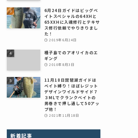
6月24日ガイドはビッグベ
イトスペシャルの64XHと
65XXHに入魂修行とテキサ
ス修行依頼でやりきりまし
た！
2019年6月24日
種子島でのアオリイカのエ
ギング
2010年8月3日
11月18日琵琶湖ガイドは
ベイト縛り！ほぼレジット
デザインワイルドサイド７
３MLでクランクベイトの
男巻きで押し通して50アッ
プ他！
2021年11月18日
新着記事