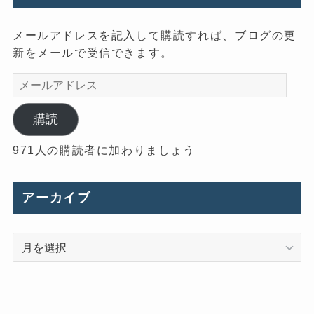
メールアドレスを記入して購読すれば、ブログの更
新をメールで受信できます。
メ
ー
ル
購読
ア
971人の購読者に加わりましょう
ド
レ
ス
アーカイブ
ア
ー
カ
イ
ブ