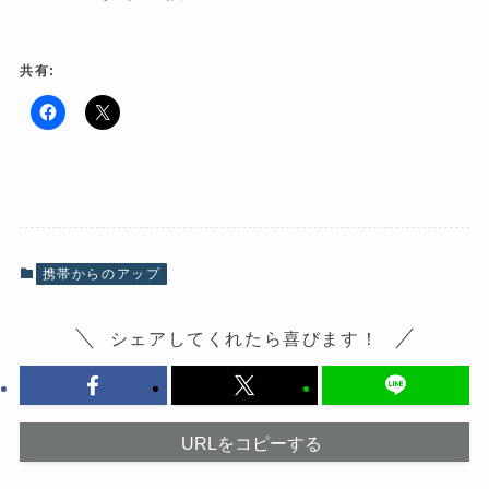
共有:
F
ク
a
リ
c
ッ
e
ク
b
し
o
て
o
X
k
で
で
共
共
有
有
(
携帯からのアップ
す
新
る
し
に
い
は
ウ
シェアしてくれたら喜びます！
ク
ィ
リ
ン
ッ
ド
ク
ウ
し
で
て
開
く
き
だ
ま
URLをコピーする
さ
す
い
)
(