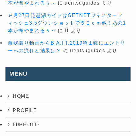
本が悔やまれるぅ～
に
uentsuguides
より
９月27日琵琶湖ガイドはGETNETジャスターフ
ィッシュ3.5ダウンショットで５２ｃｍ他！あの1
本が悔やまれるぅ～
に
H
より
自我撮り動画からB.A.I.T.2019第１戦にエントリ
ーへの流れと結果は？
に
uentsuguides
より
MENU
HOME
PROFILE
60PHOTO