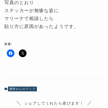
写真のとおり
ステッカーが無惨な姿に
マリーナで相談したら
貼り方に原因があったようです。
共有:
F
ク
a
リ
c
ッ
e
ク
b
し
o
て
o
X
k
で
で
共
共
有
有
(
携帯からのアップ
す
新
る
し
に
い
は
ウ
シェアしてくれたら喜びます！
ク
ィ
リ
ン