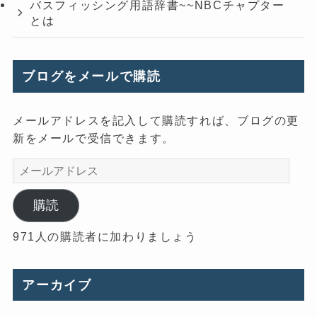
バスフィッシング用語辞書~~NBCチャプター
とは
ブログをメールで購読
メールアドレスを記入して購読すれば、ブログの更
新をメールで受信できます。
メ
ー
ル
購読
ア
971人の購読者に加わりましょう
ド
レ
ス
アーカイブ