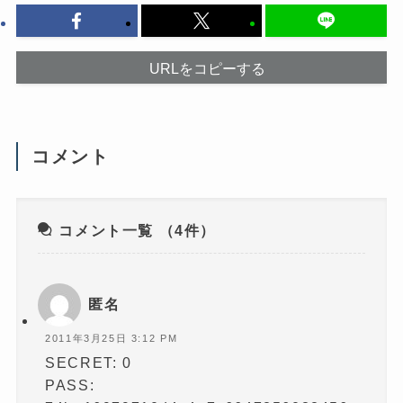
ッ
ド
ク
ウ
し
で
て
開
く
き
だ
ま
URLをコピーする
さ
す
い
)
(
新
し
い
ウ
コメント
ィ
ン
ド
ウ
で
開
き
コメント一覧
（4件）
ま
す
)
匿名
2011年3月25日 3:12 PM
SECRET: 0
PASS: