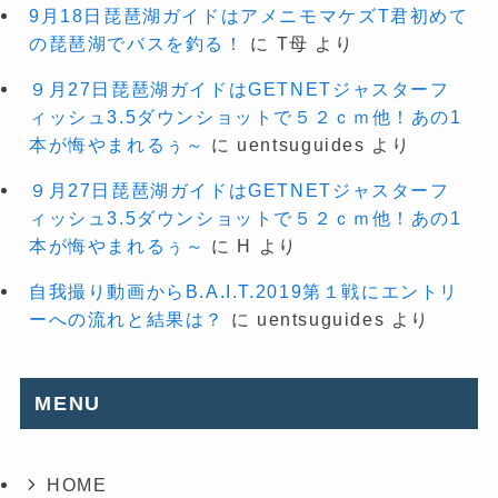
9月18日琵琶湖ガイドはアメニモマケズT君初めて
の琵琶湖でバスを釣る！
に
T母
より
９月27日琵琶湖ガイドはGETNETジャスターフ
ィッシュ3.5ダウンショットで５２ｃｍ他！あの1
本が悔やまれるぅ～
に
uentsuguides
より
９月27日琵琶湖ガイドはGETNETジャスターフ
ィッシュ3.5ダウンショットで５２ｃｍ他！あの1
本が悔やまれるぅ～
に
H
より
自我撮り動画からB.A.I.T.2019第１戦にエントリ
ーへの流れと結果は？
に
uentsuguides
より
MENU
HOME