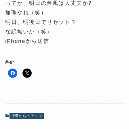
ってか、明日の台風は大丈夫か?
無理やね（笑）
明日、明後日でリセット？
な訳無いか（笑）
iPhoneから送信
共有:
F
ク
a
リ
c
ッ
e
ク
b
し
o
て
o
X
k
で
で
共
共
有
有
(
携帯からのアップ
す
新
る
し
に
い