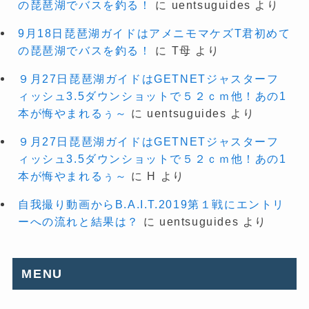
の琵琶湖でバスを釣る！
に
uentsuguides
より
9月18日琵琶湖ガイドはアメニモマケズT君初めて
の琵琶湖でバスを釣る！
に
T母
より
９月27日琵琶湖ガイドはGETNETジャスターフ
ィッシュ3.5ダウンショットで５２ｃｍ他！あの1
本が悔やまれるぅ～
に
uentsuguides
より
９月27日琵琶湖ガイドはGETNETジャスターフ
ィッシュ3.5ダウンショットで５２ｃｍ他！あの1
本が悔やまれるぅ～
に
H
より
自我撮り動画からB.A.I.T.2019第１戦にエントリ
ーへの流れと結果は？
に
uentsuguides
より
MENU