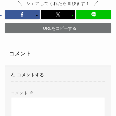
は
ウ
シェアしてくれたら喜びます！
ク
ィ
リ
ン
ッ
ド
ク
ウ
し
で
て
開
く
き
だ
ま
URLをコピーする
さ
す
い
)
(
新
し
い
ウ
コメント
ィ
ン
ド
ウ
で
開
き
コメントする
ま
す
)
コメント
※