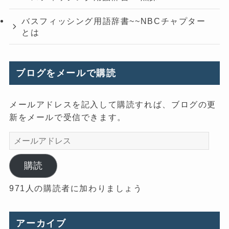
バスフィッシング用語辞書~~NBCチャプター
とは
ブログをメールで購読
メールアドレスを記入して購読すれば、ブログの更
新をメールで受信できます。
メ
ー
ル
購読
ア
971人の購読者に加わりましょう
ド
レ
ス
アーカイブ