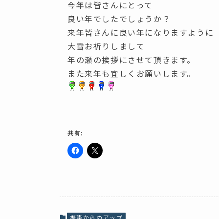
今年は皆さんにとって
良い年でしたでしょうか？
来年皆さんに良い年になりますように
大雪お祈りしまして
年の瀬の挨拶にさせて頂きます。
また来年も宜しくお願いします。
共有:
F
ク
a
リ
c
ッ
e
ク
b
し
o
て
o
X
k
で
で
共
共
有
携帯からのアップ