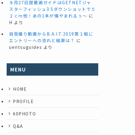
９月27日琵琶湖ガイドはGETNETジャ
スターフィッシュ3.5ダウンショットで５
２ｃｍ他！あの1本が悔やまれるぅ～
に
H
より
自我撮り動画からB.A.I.T.2019第１戦に
エントリーへの流れと結果は？
に
uentsuguides
より
MENU
HOME
PROFILE
60PHOTO
Q&A