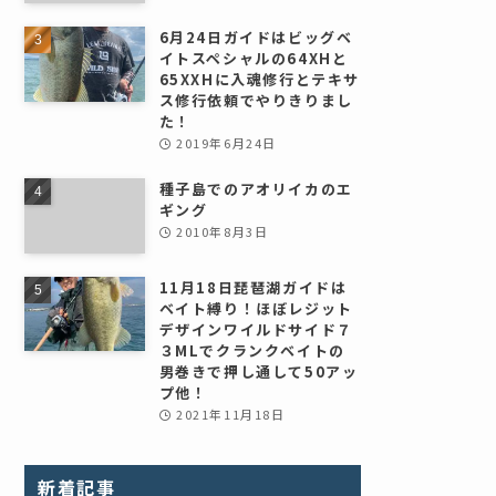
6月24日ガイドはビッグベ
イトスペシャルの64XHと
65XXHに入魂修行とテキサ
ス修行依頼でやりきりまし
た！
2019年6月24日
種子島でのアオリイカのエ
ギング
2010年8月3日
11月18日琵琶湖ガイドは
ベイト縛り！ほぼレジット
デザインワイルドサイド７
３MLでクランクベイトの
男巻きで押し通して50アッ
プ他！
2021年11月18日
新着記事