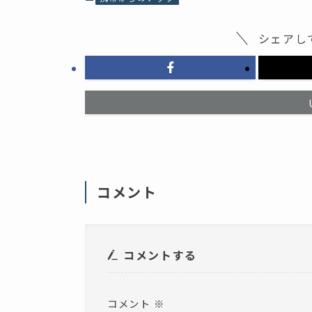
有
(
す
新
る
し
に
い
シェアし
は
ウ
ク
ィ
リ
ン
ッ
ド
ク
ウ
し
で
て
開
く
き
だ
ま
さ
す
い
)
(
新
し
い
ウ
ィ
コメント
ン
ド
ウ
で
開
き
ま
コメントする
す
)
コメント
※