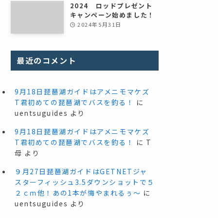
2024 ロッドプレゼント
キャンペーン始めました！
2024年5月31日
最近のコメント
9月18日琵琶湖ガイドはアメニモマケズ
T君初めての琵琶湖でバスを釣る！
に
uentsuguides
より
9月18日琵琶湖ガイドはアメニモマケズ
T君初めての琵琶湖でバスを釣る！
に
T
母
より
９月27日琵琶湖ガイドはGETNETジャ
スターフィッシュ3.5ダウンショットで５
２ｃｍ他！あの1本が悔やまれるぅ～
に
uentsuguides
より