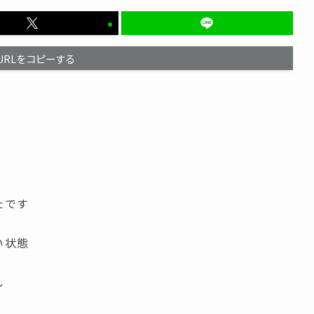
URLをコピーする
たです
い状態
し