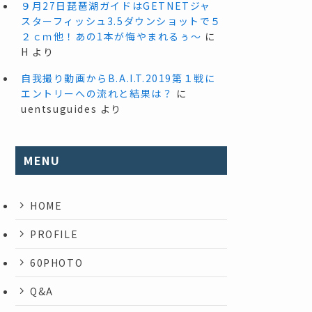
９月27日琵琶湖ガイドはGETNETジャ
スターフィッシュ3.5ダウンショットで５
２ｃｍ他！あの1本が悔やまれるぅ～
に
H
より
自我撮り動画からB.A.I.T.2019第１戦に
エントリーへの流れと結果は？
に
uentsuguides
より
MENU
HOME
PROFILE
60PHOTO
Q&A