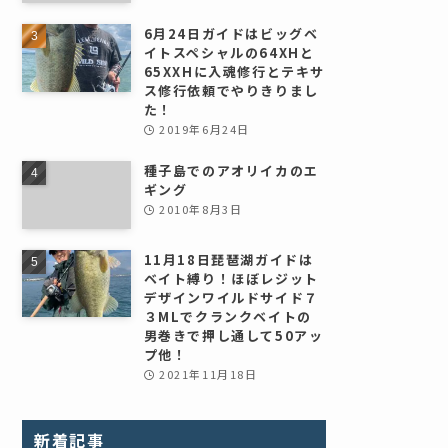
6月24日ガイドはビッグベ
イトスペシャルの64XHと
65XXHに入魂修行とテキサ
ス修行依頼でやりきりまし
た！
2019年6月24日
種子島でのアオリイカのエ
ギング
2010年8月3日
11月18日琵琶湖ガイドは
ベイト縛り！ほぼレジット
デザインワイルドサイド７
３MLでクランクベイトの
男巻きで押し通して50アッ
プ他！
2021年11月18日
新着記事