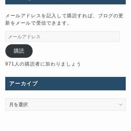
メールアドレスを記入して購読すれば、ブログの更
新をメールで受信できます。
メ
ー
ル
購読
ア
971人の購読者に加わりましょう
ド
レ
ス
アーカイブ
ア
ー
カ
イ
ブ