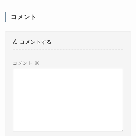
新
し
い
ウ
コメント
ィ
ン
ド
ウ
で
開
き
コメントする
ま
す
)
コメント
※