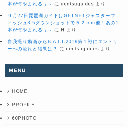
本が悔やまれるぅ～
に
uentsuguides
より
９月27日琵琶湖ガイドはGETNETジャスターフ
ィッシュ3.5ダウンショットで５２ｃｍ他！あの1
本が悔やまれるぅ～
に
H
より
自我撮り動画からB.A.I.T.2019第１戦にエントリ
ーへの流れと結果は？
に
uentsuguides
より
MENU
HOME
PROFILE
60PHOTO