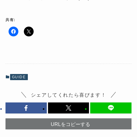
共有:
F
ク
a
リ
c
ッ
e
ク
b
し
o
て
o
X
k
で
で
共
共
有
有
(
GUIDE
す
新
る
し
に
い
は
ウ
シェアしてくれたら喜びます！
ク
ィ
リ
ン
ッ
ド
ク
ウ
し
で
て
開
く
き
だ
ま
URLをコピーする
さ
す
い
)
(