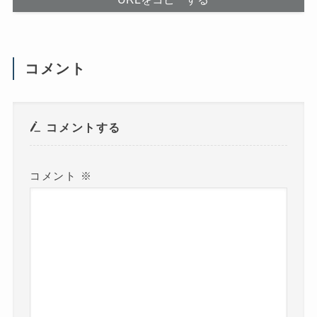
さ
す
い
)
(
新
し
い
ウ
コメント
ィ
ン
ド
ウ
で
開
き
コメントする
ま
す
)
コメント
※