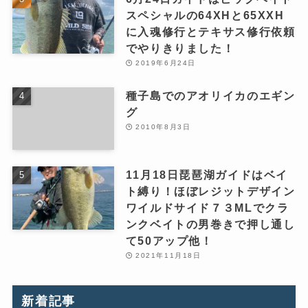
スペシャルの64XHと65XXH
に入魂修行とテキサス修行依頼
でやりきりました！
2019年6月24日
種子島でのアオリイカのエギン
グ
2010年8月3日
11月18日琵琶湖ガイドはベイ
ト縛り！ほぼレジットデザイン
ワイルドサイド７３MLでクラ
ンクベイトの男巻きで押し通し
て50アップ他！
2021年11月18日
新着記事