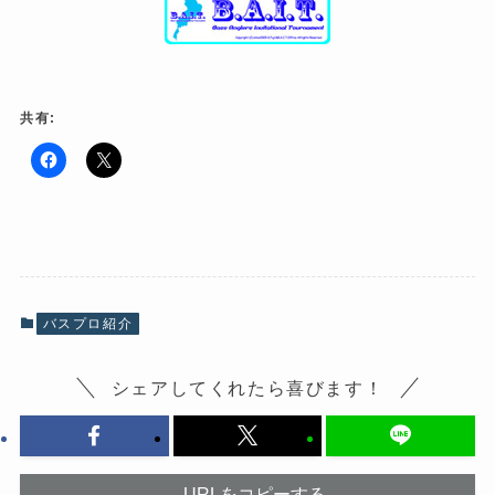
共有:
F
ク
a
リ
c
ッ
e
ク
b
し
o
て
o
X
k
で
で
共
共
有
有
(
バスプロ紹介
す
新
る
し
に
い
は
ウ
シェアしてくれたら喜びます！
ク
ィ
リ
ン
ッ
ド
ク
ウ
し
で
て
開
く
き
だ
ま
URLをコピーする