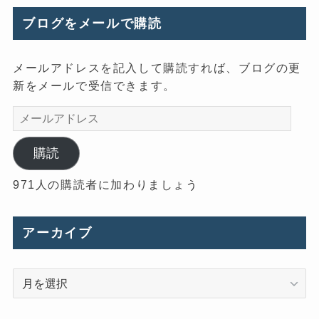
ブログをメールで購読
メールアドレスを記入して購読すれば、ブログの更
新をメールで受信できます。
メ
ー
ル
購読
ア
971人の購読者に加わりましょう
ド
レ
ス
アーカイブ
ア
ー
カ