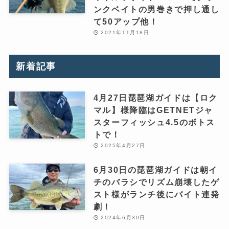
ンクベイトの男巻きで押し通し
て50アップ他！
2021年11月18日
新着記事
4月27日琵琶湖ガイドは【ロク
マル】様降臨はGETNETジャ
スターフィッシュ4.5のボトス
トで！
2025年4月27日
6月30日の琵琶湖ガイドは朝イ
チのバラシでリズム崩壊したゲ
スト様がランチ後にバイト連発
劇！
2024年6月30日