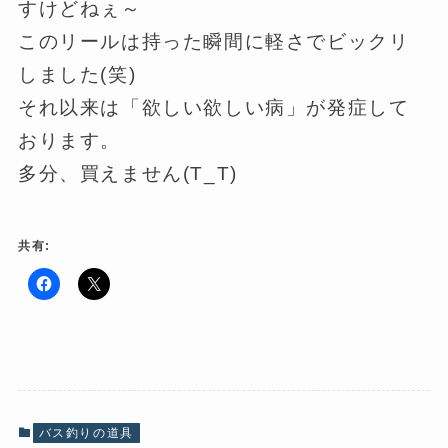
すけどねぇ～
このリールは持った瞬間に軽さでビックリ
しました(笑)
それ以来は「欲しい欲しい病」が発症して
おります。
多分、買えません(T_T)
共有:
F
ク
a
リ
c
ッ
e
ク
b
し
o
て
o
X
k
で
で
共
共
有
有
(
バス釣りの道具
す
新