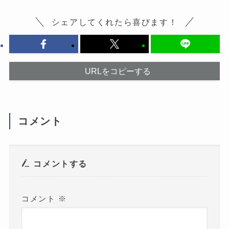
る
し
に
い
は
ウ
シェアしてくれたら喜びます！
ク
ィ
リ
ン
ッ
ド
ク
ウ
し
で
て
開
く
き
だ
ま
URLをコピーする
さ
す
い
)
(
新
し
い
ウ
コメント
ィ
ン
ド
ウ
で
開
き
コメントする
ま
す
)
コメント
※