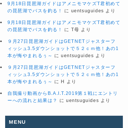
9月18日琵琶湖ガイドはアメニモマケズT君初めて
の琵琶湖でバスを釣る！
に
uentsuguides
より
9月18日琵琶湖ガイドはアメニモマケズT君初めて
の琵琶湖でバスを釣る！
に
T母
より
９月27日琵琶湖ガイドはGETNETジャスターフ
ィッシュ3.5ダウンショットで５２ｃｍ他！あの1
本が悔やまれるぅ～
に
uentsuguides
より
９月27日琵琶湖ガイドはGETNETジャスターフ
ィッシュ3.5ダウンショットで５２ｃｍ他！あの1
本が悔やまれるぅ～
に
H
より
自我撮り動画からB.A.I.T.2019第１戦にエントリ
ーへの流れと結果は？
に
uentsuguides
より
MENU