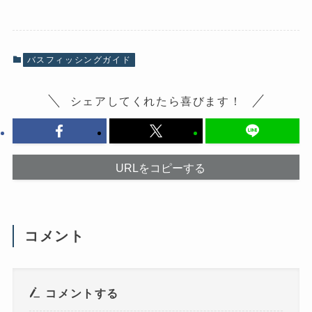
b
し
o
て
o
X
k
で
で
共
共
有
有
(
バスフィッシングガイド
す
新
る
し
に
い
は
ウ
シェアしてくれたら喜びます！
ク
ィ
リ
ン
ッ
ド
ク
ウ
し
で
て
開
く
き
だ
ま
URLをコピーする
さ
す
い
)
(
新
し
い
ウ
コメント
ィ
ン
ド
ウ
で
開
き
コメントする
ま
す