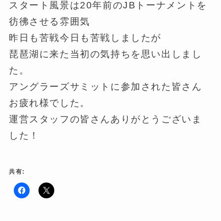
スタート風景は20年前のJBトーナメントを
彷彿させる雰囲気
昨日も苦戦今日も苦戦しましたが
琵琶湖に来た当初の気持ちを思い出しまし
た。
アングラーズサミットに参加された皆さん
お疲れ様でした。
運営スタッフの皆さんありがとうございま
した！
共有:
F
ク
a
リ
c
ッ
e
ク