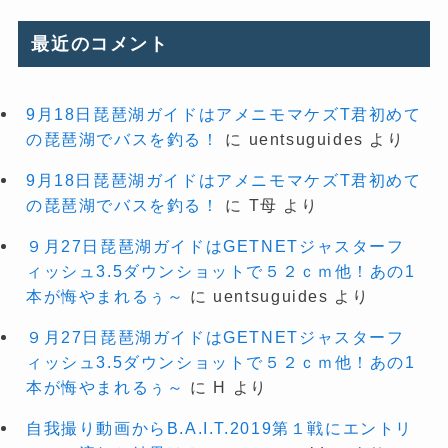
最近のコメント
9月18日琵琶湖ガイドはアメニモマケズT君初めて
の琵琶湖でバスを釣る！
に
uentsuguides
より
9月18日琵琶湖ガイドはアメニモマケズT君初めて
の琵琶湖でバスを釣る！
に
T母
より
９月27日琵琶湖ガイドはGETNETジャスターフ
ィッシュ3.5ダウンショットで５２ｃｍ他！あの1
本が悔やまれるぅ～
に
uentsuguides
より
９月27日琵琶湖ガイドはGETNETジャスターフ
ィッシュ3.5ダウンショットで５２ｃｍ他！あの1
本が悔やまれるぅ～
に
H
より
自我撮り動画からB.A.I.T.2019第１戦にエントリ