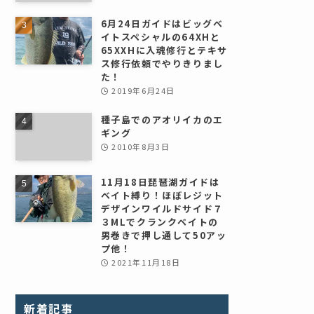
6月24日ガイドはビッグベ
イトスペシャルの64XHと
65XXHに入魂修行とテキサ
ス修行依頼でやりきりまし
た！
2019年6月24日
種子島でのアオリイカのエ
ギング
2010年8月3日
11月18日琵琶湖ガイドは
ベイト縛り！ほぼレジット
デザインワイルドサイド７
３MLでクランクベイトの
男巻きで押し通して50アッ
プ他！
2021年11月18日
新着記事