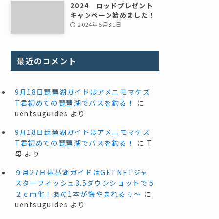
2024 ロッドプレゼント
キャンペーン始めました！
2024年5月31日
最近のコメント
9月18日琵琶湖ガイドはアメニモマケズ
T君初めての琵琶湖でバスを釣る！
に
uentsuguides
より
9月18日琵琶湖ガイドはアメニモマケズ
T君初めての琵琶湖でバスを釣る！
に
T
母
より
９月27日琵琶湖ガイドはGETNETジャ
スターフィッシュ3.5ダウンショットで５
２ｃｍ他！あの1本が悔やまれるぅ～
に
uentsuguides
より