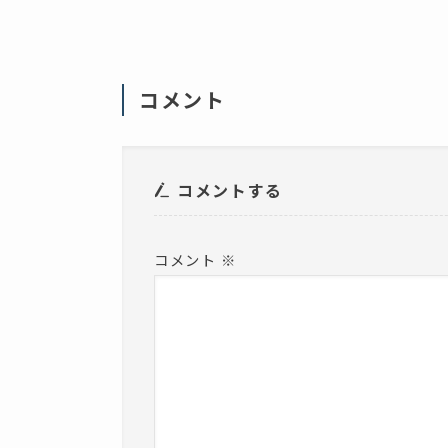
い
)
(
新
し
い
ウ
ィ
コメント
ン
ド
ウ
で
開
き
ま
コメントする
す
)
コメント
※