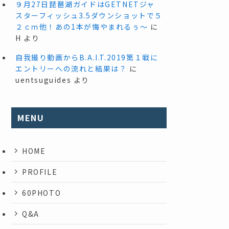
９月27日琵琶湖ガイドはGETNETジャ
スターフィッシュ3.5ダウンショットで５
２ｃｍ他！あの1本が悔やまれるぅ～
に
H
より
自我撮り動画からB.A.I.T.2019第１戦に
エントリーへの流れと結果は？
に
uentsuguides
より
MENU
HOME
PROFILE
60PHOTO
Q&A