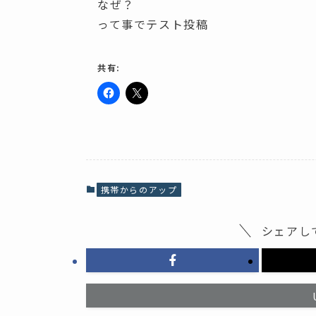
なぜ？
って事でテスト投稿
共有:
F
ク
a
リ
c
ッ
e
ク
b
し
o
て
o
X
k
で
で
共
共
有
携帯からのアップ
有
(
す
新
る
し
に
い
シェアし
は
ウ
ク
ィ
リ
ン
ッ
ド
ク
ウ
し
で
て
開
く
き
だ
ま
さ
す