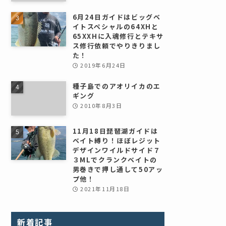
6月24日ガイドはビッグベ
イトスペシャルの64XHと
65XXHに入魂修行とテキサ
ス修行依頼でやりきりまし
た！
2019年6月24日
種子島でのアオリイカのエ
ギング
2010年8月3日
11月18日琵琶湖ガイドは
ベイト縛り！ほぼレジット
デザインワイルドサイド７
３MLでクランクベイトの
男巻きで押し通して50アッ
プ他！
2021年11月18日
新着記事