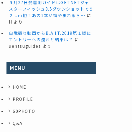
９月27日琵琶湖ガイドはGETNETジャ
スターフィッシュ3.5ダウンショットで５
２ｃｍ他！あの1本が悔やまれるぅ～
に
H
より
自我撮り動画からB.A.I.T.2019第１戦に
エントリーへの流れと結果は？
に
uentsuguides
より
MENU
HOME
PROFILE
60PHOTO
Q&A