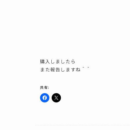
購入しましたら
また報告しますね＾＾
共有:
F
ク
a
リ
c
ッ
e
ク
b
し
o
て
o
X
k
で