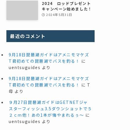
2024 ロッドプレゼント
キャンペーン始めました！
2024年5月31日
最近のコメント
9月18日琵琶湖ガイドはアメニモマケズ
T君初めての琵琶湖でバスを釣る！
に
uentsuguides
より
9月18日琵琶湖ガイドはアメニモマケズ
T君初めての琵琶湖でバスを釣る！
に
T
母
より
９月27日琵琶湖ガイドはGETNETジャ
スターフィッシュ3.5ダウンショットで５
２ｃｍ他！あの1本が悔やまれるぅ～
に
uentsuguides
より