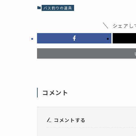
で
共
共
有
バス釣りの道具
有
(
す
新
る
し
に
い
シェアし
は
ウ
ク
ィ
リ
ン
ッ
ド
ク
ウ
し
で
て
開
く
き
だ
ま
さ
す
い
)
(
新
し
い
ウ
ィ
コメント
ン
ド
ウ
で
開
き
ま
コメントする
す
)