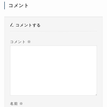
い
ウ
コメント
ィ
ン
ド
ウ
で
開
き
コメントする
ま
す
)
コメント
※
名前
※