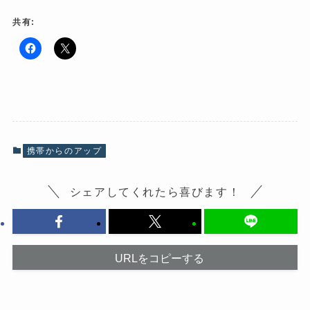
共有:
F
ク
a
リ
c
ッ
e
ク
b
し
o
て
o
X
k
で
で
共
共
有
有
(
携帯からのアップ
す
新
る
し
に
い
は
ウ
シェアしてくれたら喜びます！
ク
ィ
リ
ン
ッ
ド
ク
ウ
し
で
て
開
く
き
だ
ま
URLをコピーする
さ
す
い
)
(
新
し