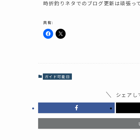
時折釣りネタでのブログ更新は頑張っ
共有:
F
ク
a
リ
c
ッ
e
ク
b
し
o
て
o
X
k
で
で
共
共
有
ガイド可能日
有
(
す
新
る
し
に
い
シェアし
は
ウ
ク
ィ
リ
ン
ッ
ド
ク
ウ
し
で
て
開
く
き
だ
ま
さ
す
い
)