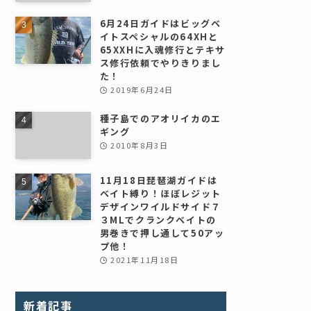
6月24日ガイドはビッグベ
イトスペシャルの64XHと
65XXHに入魂修行とテキサ
ス修行依頼でやりきりまし
た！
2019年6月24日
種子島でのアオリイカのエ
ギング
2010年8月3日
11月18日琵琶湖ガイドは
ベイト縛り！ほぼレジット
デザインワイルドサイド７
３MLでクランクベイトの
男巻きで押し通して50アッ
プ他！
2021年11月18日
新着記事