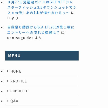
９月27日琵琶湖ガイドはGETNETジャ
スターフィッシュ3.5ダウンショットで５
２ｃｍ他！あの1本が悔やまれるぅ～
に
H
より
自我撮り動画からB.A.I.T.2019第１戦に
エントリーへの流れと結果は？
に
uentsuguides
より
MENU
HOME
PROFILE
60PHOTO
Q&A