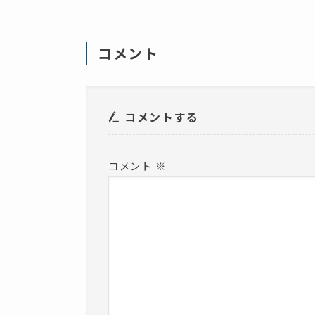
(
新
し
い
ウ
ィ
コメント
ン
ド
ウ
で
開
き
ま
コメントする
す
)
コメント
※