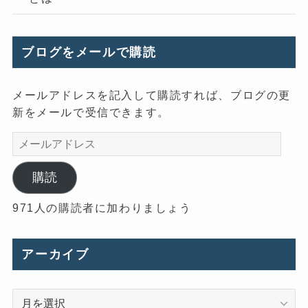
ブログをメールで購読
メールアドレスを記入して購読すれば、ブログの更
新をメールで受信できます。
メ
ー
ル
購読
ア
971人の購読者に加わりましょう
ド
レ
ス
アーカイブ
ア