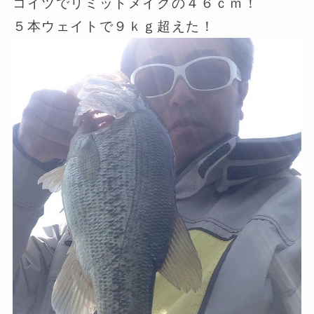
コイツでリミットメイクの４６ｃｍ！
５本ウェイトで９ｋｇ超えた！