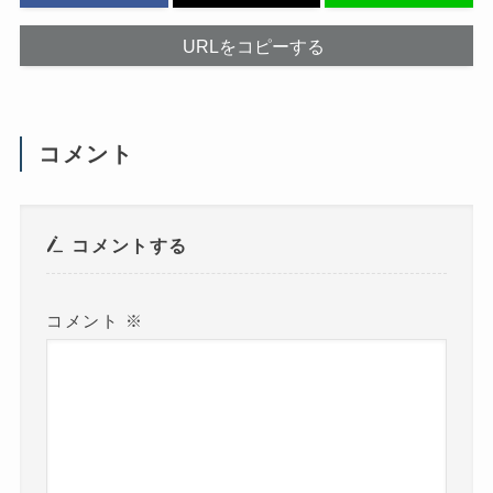
し
で
て
開
く
き
だ
ま
URLをコピーする
さ
す
い
)
(
新
し
い
ウ
コメント
ィ
ン
ド
ウ
で
開
き
コメントする
ま
す
)
コメント
※