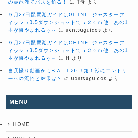
の琵琶湖でバスを釣る！
に
T母
より
９月27日琵琶湖ガイドはGETNETジャスターフ
ィッシュ3.5ダウンショットで５２ｃｍ他！あの1
本が悔やまれるぅ～
に
uentsuguides
より
９月27日琵琶湖ガイドはGETNETジャスターフ
ィッシュ3.5ダウンショットで５２ｃｍ他！あの1
本が悔やまれるぅ～
に
H
より
自我撮り動画からB.A.I.T.2019第１戦にエントリ
ーへの流れと結果は？
に
uentsuguides
より
MENU
HOME