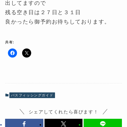
出してますので
残る空き日は２７日と３１日
良かったら御予約お待ちしております。
共有:
F
ク
a
リ
c
ッ
e
ク
b
し
o
て
o
X
k
で
で
共
共
有
有
(
バスフィッシングガイド
す
新
る
し
に
い
は
ウ
シェアしてくれたら喜びます！
ク
ィ
リ
ン
ッ
ド
ク
ウ