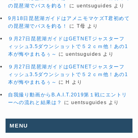
の琵琶湖でバスを釣る！
に
uentsuguides
より
9月18日琵琶湖ガイドはアメニモマケズT君初めて
の琵琶湖でバスを釣る！
に
T母
より
９月27日琵琶湖ガイドはGETNETジャスターフ
ィッシュ3.5ダウンショットで５２ｃｍ他！あの1
本が悔やまれるぅ～
に
uentsuguides
より
９月27日琵琶湖ガイドはGETNETジャスターフ
ィッシュ3.5ダウンショットで５２ｃｍ他！あの1
本が悔やまれるぅ～
に
H
より
自我撮り動画からB.A.I.T.2019第１戦にエントリ
ーへの流れと結果は？
に
uentsuguides
より
MENU