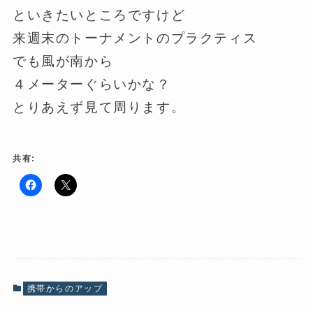
といきたいところですけど
来週末のトーナメントのプラクティス
でも風が南から
４メーターぐらいかな？
とりあえず見て周ります。
共有:
F
ク
a
リ
c
ッ
e
ク
b
し
o
て
o
X
k
で
で
共
共
有
有
(
携帯からのアップ
す
新
る
し