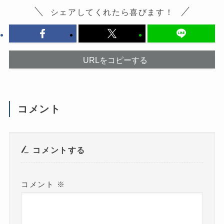
に
い
は
ウ
シェアしてくれたら喜びます！
ク
ィ
リ
ン
ッ
ド
ク
ウ
し
で
て
開
く
き
だ
ま
URLをコピーする
さ
す
い
)
(
新
し
い
ウ
コメント
ィ
ン
ド
ウ
で
開
き
コメントする
ま
す
)
コメント
※