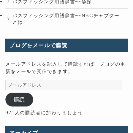
バスフィッシング用語辞書~~魚探
バスフィッシング用語辞書~~NBCチャプター
とは
ブログをメールで購読
メールアドレスを記入して購読すれば、ブログの更
新をメールで受信できます。
メ
ー
ル
購読
ア
971人の購読者に加わりましょう
ド
レ
ス
アーカイブ