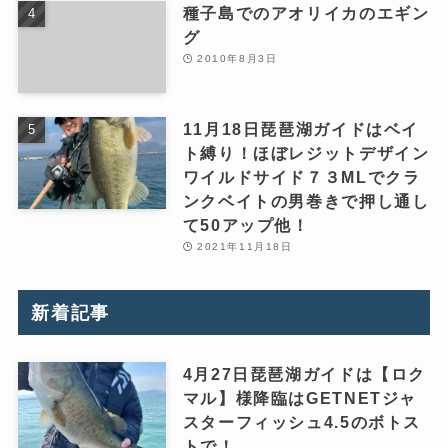
種子島でのアオリイカのエギン
グ
2010年8月3日
11月18日琵琶湖ガイドはベイ
ト縛り！ほぼレジットデザイン
ワイルドサイド７３MLでクラ
ンクベイトの男巻きで押し通し
て50アップ他！
2021年11月18日
新着記事
4月27日琵琶湖ガイドは【ロク
マル】様降臨はGETNETジャ
スターフィッシュ4.5のボトス
トで！