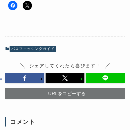
F
ク
a
リ
c
ッ
e
ク
b
し
o
て
o
X
k
で
で
共
共
有
有
(
バスフィッシングガイド
す
新
る
し
に
い
は
ウ
シェアしてくれたら喜びます！
ク
ィ
リ
ン
ッ
ド
ク
ウ
し
で
て
開
く
き
だ
ま
URLをコピーする
さ
す
い
)
(
新
し
い
ウ
コメント
ィ
ン