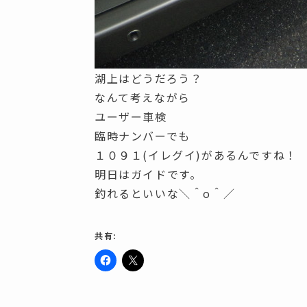
湖上はどうだろう？
なんて考えながら
ユーザー車検
臨時ナンバーでも
１０９１(イレグイ)があるんですね！
明日はガイドです。
釣れるといいな＼＾o＾／
共有:
F
ク
a
リ
c
ッ
e
ク
b
し