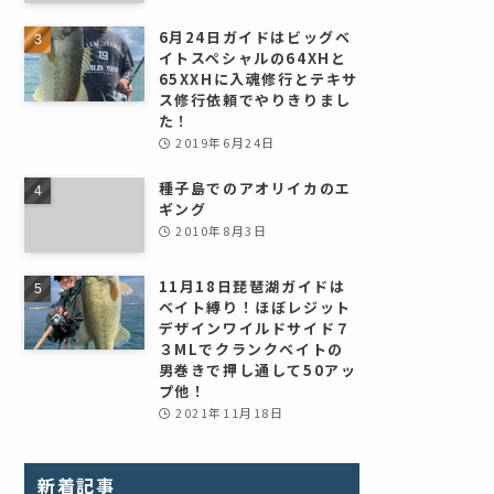
6月24日ガイドはビッグベ
イトスペシャルの64XHと
65XXHに入魂修行とテキサ
ス修行依頼でやりきりまし
た！
2019年6月24日
種子島でのアオリイカのエ
ギング
2010年8月3日
11月18日琵琶湖ガイドは
ベイト縛り！ほぼレジット
デザインワイルドサイド７
３MLでクランクベイトの
男巻きで押し通して50アッ
プ他！
2021年11月18日
新着記事