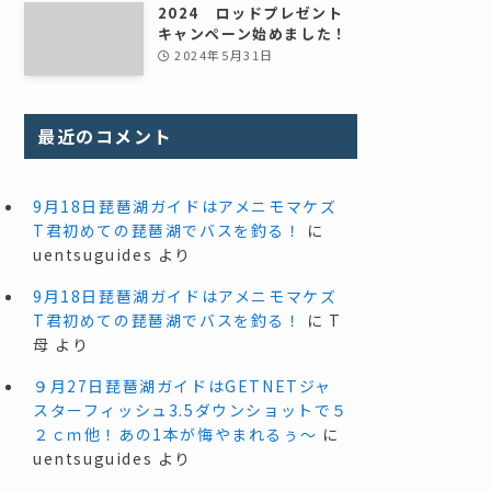
2024 ロッドプレゼント
キャンペーン始めました！
2024年5月31日
最近のコメント
9月18日琵琶湖ガイドはアメニモマケズ
T君初めての琵琶湖でバスを釣る！
に
uentsuguides
より
9月18日琵琶湖ガイドはアメニモマケズ
T君初めての琵琶湖でバスを釣る！
に
T
母
より
９月27日琵琶湖ガイドはGETNETジャ
スターフィッシュ3.5ダウンショットで５
２ｃｍ他！あの1本が悔やまれるぅ～
に
uentsuguides
より