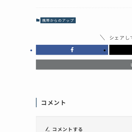
o
て
o
X
k
で
で
共
共
有
携帯からのアップ
有
(
す
新
る
し
に
い
シェアし
は
ウ
ク
ィ
リ
ン
ッ
ド
ク
ウ
し
で
て
開
く
き
だ
ま
さ
す
い
)
(
新
し
い
ウ
ィ
コメント
ン
ド
ウ
で
開
き
ま
コメントする
す