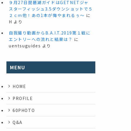
９月27日琵琶湖ガイドはGETNETジャ
スターフィッシュ3.5ダウンショットで５
２ｃｍ他！あの1本が悔やまれるぅ～
に
H
より
自我撮り動画からB.A.I.T.2019第１戦に
エントリーへの流れと結果は？
に
uentsuguides
より
MENU
HOME
PROFILE
60PHOTO
Q&A