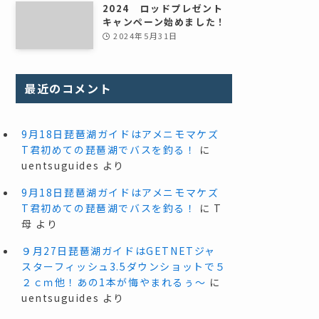
2024 ロッドプレゼント
キャンペーン始めました！
2024年5月31日
最近のコメント
9月18日琵琶湖ガイドはアメニモマケズ
T君初めての琵琶湖でバスを釣る！
に
uentsuguides
より
9月18日琵琶湖ガイドはアメニモマケズ
T君初めての琵琶湖でバスを釣る！
に
T
母
より
９月27日琵琶湖ガイドはGETNETジャ
スターフィッシュ3.5ダウンショットで５
２ｃｍ他！あの1本が悔やまれるぅ～
に
uentsuguides
より