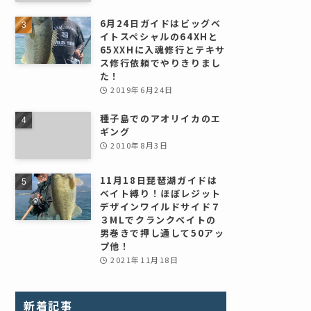
6月24日ガイドはビッグベ
イトスペシャルの64XHと
65XXHに入魂修行とテキサ
ス修行依頼でやりきりまし
た！
2019年6月24日
種子島でのアオリイカのエ
ギング
2010年8月3日
11月18日琵琶湖ガイドは
ベイト縛り！ほぼレジット
デザインワイルドサイド７
３MLでクランクベイトの
男巻きで押し通して50アッ
プ他！
2021年11月18日
新着記事