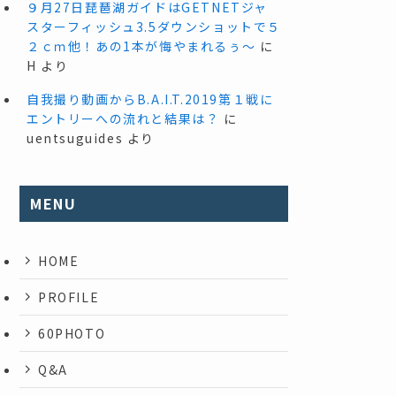
９月27日琵琶湖ガイドはGETNETジャ
スターフィッシュ3.5ダウンショットで５
２ｃｍ他！あの1本が悔やまれるぅ～
に
H
より
自我撮り動画からB.A.I.T.2019第１戦に
エントリーへの流れと結果は？
に
uentsuguides
より
MENU
HOME
PROFILE
60PHOTO
Q&A