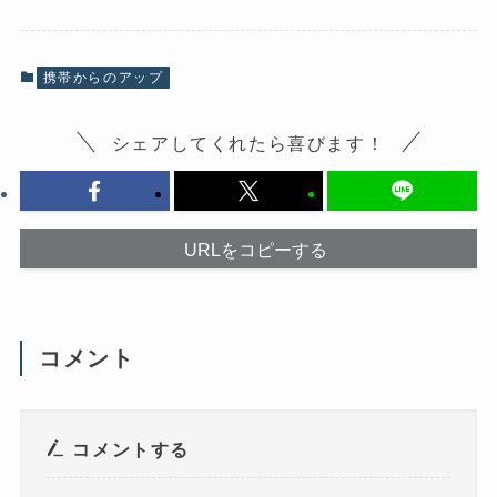
o
て
o
X
k
で
で
共
共
有
有
(
携帯からのアップ
す
新
る
し
に
い
は
ウ
シェアしてくれたら喜びます！
ク
ィ
リ
ン
ッ
ド
ク
ウ
し
で
て
開
く
き
だ
ま
URLをコピーする
さ
す
い
)
(
新
し
い
ウ
コメント
ィ
ン
ド
ウ
で
開
き
コメントする
ま
す
)