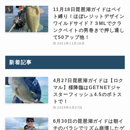
11月18日琵琶湖ガイドはベイ
ト縛り！ほぼレジットデザイン
ワイルドサイド７３MLでクラ
ンクベイトの男巻きで押し通し
て50アップ他！
2021年11月18日
新着記事
4月27日琵琶湖ガイドは【ロク
マル】様降臨はGETNETジャ
スターフィッシュ4.5のボトス
トで！
2025年4月27日
6月30日の琵琶湖ガイドは朝イ
チのバラシでリズム崩壊したゲ