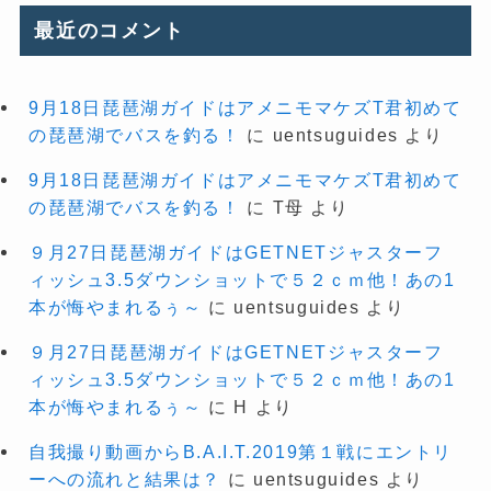
最近のコメント
9月18日琵琶湖ガイドはアメニモマケズT君初めて
の琵琶湖でバスを釣る！
に
uentsuguides
より
9月18日琵琶湖ガイドはアメニモマケズT君初めて
の琵琶湖でバスを釣る！
に
T母
より
９月27日琵琶湖ガイドはGETNETジャスターフ
ィッシュ3.5ダウンショットで５２ｃｍ他！あの1
本が悔やまれるぅ～
に
uentsuguides
より
９月27日琵琶湖ガイドはGETNETジャスターフ
ィッシュ3.5ダウンショットで５２ｃｍ他！あの1
本が悔やまれるぅ～
に
H
より
自我撮り動画からB.A.I.T.2019第１戦にエントリ
ーへの流れと結果は？
に
uentsuguides
より