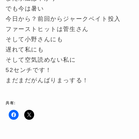
でも今は暑い
今日から？前回からジャークベイト投入
ファーストヒットは菅生さん
そして小野さんにも
遅れて私にも
そして空気読めない私に
52センチです！
まだまだがんばりまっする！
共有:
F
ク
a
リ
c
ッ
e
ク
b
し