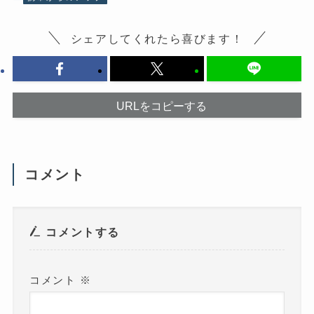
す
新
る
し
に
い
は
ウ
シェアしてくれたら喜びます！
ク
ィ
リ
ン
ッ
ド
ク
ウ
し
で
て
開
く
き
だ
ま
URLをコピーする
さ
す
い
)
(
新
し
い
ウ
コメント
ィ
ン
ド
ウ
で
開
き
コメントする
ま
す
)
コメント
※