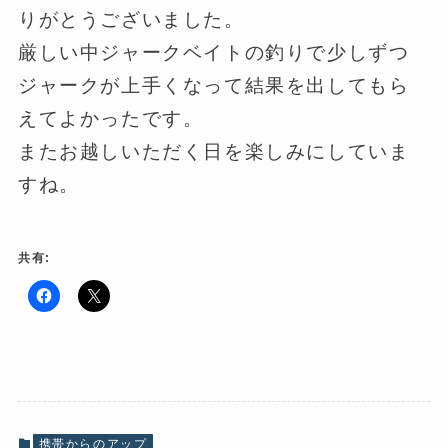
りがとうございました。
厳しい中ジャークベイトの釣りで少しずつ
ジャークが上手くなって結果を出してもら
えてよかったです。
またお越しいただく日を楽しみにしていま
すね。
共有:
F
ク
a
リ
c
ッ
e
ク
b
し
o
て
o
X
k
で
で
共
共
有
有
(
携帯からのアップ