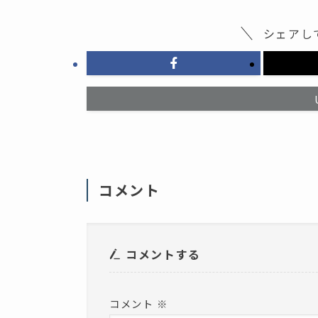
す
新
る
し
に
い
シェアし
は
ウ
ク
ィ
リ
ン
ッ
ド
ク
ウ
し
で
て
開
く
き
だ
ま
さ
す
い
)
(
新
し
い
ウ
ィ
コメント
ン
ド
ウ
で
開
き
ま
コメントする
す
)
コメント
※