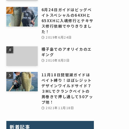
6月24日ガイドはビッグベ
イトスペシャルの64XHと
65XXHに入魂修行とテキサ
ス修行依頼でやりきりまし
た！
2019年6月24日
種子島でのアオリイカのエ
ギング
2010年8月3日
11月18日琵琶湖ガイドは
ベイト縛り！ほぼレジット
デザインワイルドサイド７
３MLでクランクベイトの
男巻きで押し通して50アッ
プ他！
2021年11月18日
新着記事