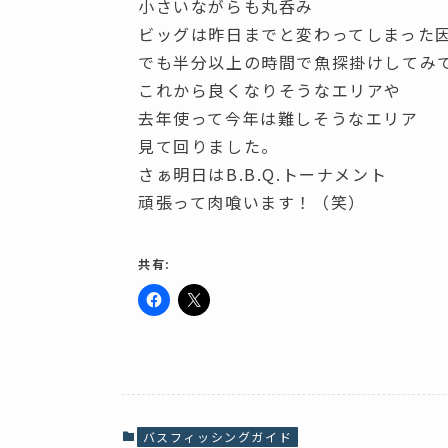
小さいながらも丸呑み
ビッグは昨日までと変わってしまった
でも半分以上の時間で魚探掛けしてみ
これから良くなりそうなエリアや
去年使って今年は難しそうなエリア
見て回りました。
さぁ明日はB.B.Q.トーナメント
頑張って肉喰います！（笑）
共有:
F
ク
a
リ
c
ッ
e
ク
b
し
o
て
o
X
k
で
で
共
共
有
バスフィッシングガイド
有
(