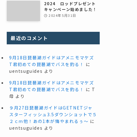
2024 ロッドプレゼント
キャンペーン始めました！
2024年5月31日
最近のコメント
9月18日琵琶湖ガイドはアメニモマケズ
T君初めての琵琶湖でバスを釣る！
に
uentsuguides
より
9月18日琵琶湖ガイドはアメニモマケズ
T君初めての琵琶湖でバスを釣る！
に
T
母
より
９月27日琵琶湖ガイドはGETNETジャ
スターフィッシュ3.5ダウンショットで５
２ｃｍ他！あの1本が悔やまれるぅ～
に
uentsuguides
より