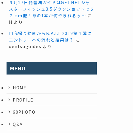
９月27日琵琶湖ガイドはGETNETジャ
スターフィッシュ3.5ダウンショットで５
２ｃｍ他！あの1本が悔やまれるぅ～
に
H
より
自我撮り動画からB.A.I.T.2019第１戦に
エントリーへの流れと結果は？
に
uentsuguides
より
MENU
HOME
PROFILE
60PHOTO
Q&A